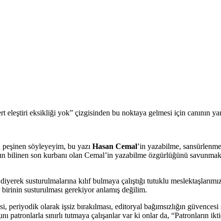
t eleştiri eksikliği yok” çizgisinden bu noktaya gelmesi için canının 
peşinen söyleyeyim, bu yazı
Hasan Cemal
’in yazabilme, sansürlenm
arın bilinen son kurbanı olan Cemal’in yazabilme özgürlüğünü savun
 diyerek susturulmalarına kılıf bulmaya çalıştığı tutuklu meslektaşlar
 birinin susturulması gerekiyor anlamış değilim.
si, periyodik olarak işsiz bırakılması, editoryal bağımsızlığın güvenc
atronlarla sınırlı tutmaya çalışanlar var ki onlar da, “Patronların ikti