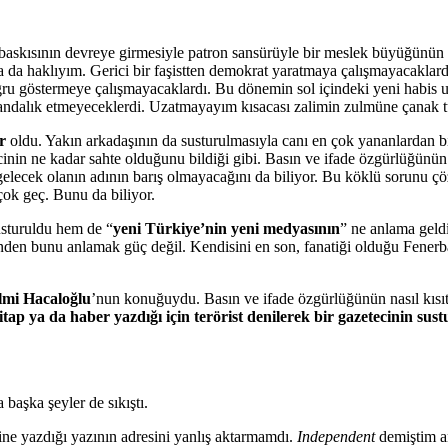
kısının devreye girmesiyle patron sansürüyle bir meslek büyüğünün su
da haklıyım. Gerici bir faşistten demokrat yaratmaya çalışmayacaklardı
ğru göstermeye çalışmayacaklardı. Bu dönemin sol içindeki yeni habis u
andalık etmeyeceklerdi. Uzatmayayım kısacası zalimin zulmüne çanak t
r
oldu. Yakın arkadaşının da susturulmasıyla canı en çok yananlardan bir
ecinin ne kadar sahte olduğunu bildiği gibi. Basın ve ifade özgürlüğünü
gelecek olanın adının barış olmayacağını da biliyor. Bu köklü sorunu 
çok geç. Bunu da biliyor.
usturuldu hem de “
yeni Türkiye’nin yeni medyasının
” ne anlama geldi
lerinden bunu anlamak güç değil. Kendisini en son, fanatiği olduğu Fen
lmi Hacaloğlu
’nun konuğuydu. Basın ve ifade özgürlüğünün nasıl kısı
itap ya da haber yazdığı için terörist denilerek bir gazetecinin su
başka şeyler de sıkıştı.
ine yazdığı yazının adresini yanlış aktarmamdı.
Independent
demiştim 