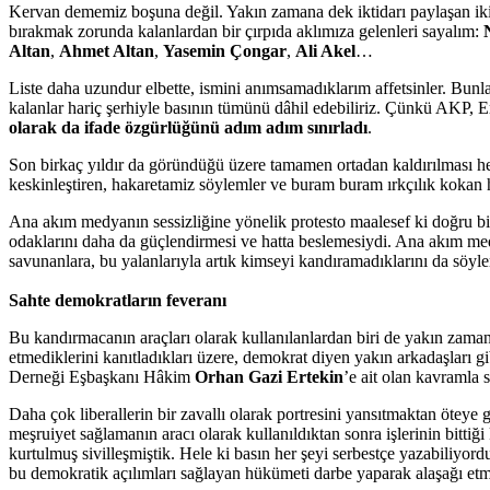
Kervan dememiz boşuna değil. Yakın zamana dek iktidarı paylaşan iki
bırakmak zorunda kalanlardan bir çırpıda aklımıza gelenleri sayalım:
Altan
,
Ahmet Altan
,
Yasemin Çongar
,
Ali Akel
…
Liste daha uzundur elbette, ismini anımsamadıklarım affetsinler. Bunla
kalanlar hariç şerhiyle basının tümünü dâhil edebiliriz. Çünkü AKP, 
olarak da ifade özgürlüğünü adım adım sınırladı
.
Son birkaç yıldır da göründüğü üzere tamamen ortadan kaldırılması hed
keskinleştiren, hakaretamiz söylemler ve buram buram ırkçılık kokan hab
Ana akım medyanın sessizliğine yönelik protesto maalesef ki doğru bir 
odaklarını daha da güçlendirmesi ve hatta beslemesiydi. Ana akım med
savunanlara, bu yalanlarıyla artık kimseyi kandıramadıklarını da söyl
Sahte demokratların feveranı
Bu kandırmacanın araçları olarak kullanılanlardan biri de yakın zamana
etmediklerini kanıtladıkları üzere, demokrat diyen yakın arkadaşları g
Derneği Eşbaşkanı Hâkim
Orhan Gazi Ertekin
’e ait olan kavramla 
Daha çok liberallerin bir zavallı olarak portresini yansıtmaktan öteye
meşruiyet sağlamanın aracı olarak kullanıldıktan sonra işlerinin bitti
kurtulmuş sivilleşmiştik. Hele ki basın her şeyi serbestçe yazabiliyord
bu demokratik açılımları sağlayan hükümeti darbe yaparak alaşağı etmek