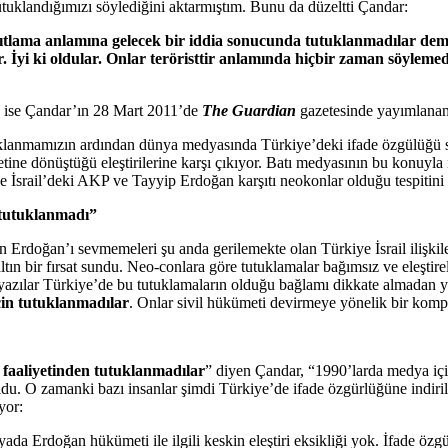
tutuklandığımızı söylediğini aktarmıştım. Bunu da düzeltti Çandar:
ıtlama anlamına gelecek bir iddia sonucunda tutuklanmadılar demi
. İyi ki oldular. Onlar teröristtir anlamında hiçbir zaman söylemed
ız ise Çandar’ın 28 Mart 2011’de
The Guardian
gazetesinde yayımlanan
klanmamızın ardından dünya medyasında Türkiye’deki ifade özgülüğü sor
letine dönüştüğü eleştirilerine karşı çıkıyor. Batı medyasının bu konuyl
İsrail’deki AKP ve Tayyip Erdoğan karşıtı neokonlar olduğu tespitini
e tutuklanmadı”
 Erdoğan’ı sevmemeleri şu anda gerilemekte olan Türkiye İsrail ilişkile
ltın bir fırsat sundu. Neo-conlara göre tutuklamalar bağımsız ve eleştir
al yazılar Türkiye’de bu tutuklamaların olduğu bağlamı dikkate almadan y
 için tutuklanmadılar
. Onlar sivil hükümeti devirmeye yönelik bir komp
k faaliyetinden tutuklanmadılar
” diyen Çandar, “1990’larda medya iç
ldu. O zamanki bazı insanlar şimdi Türkiye’de ifade özgürlüğüne indiril
yor:
da Erdoğan hükümeti ile ilgili keskin eleştiri eksikliği yok. İfade özgü