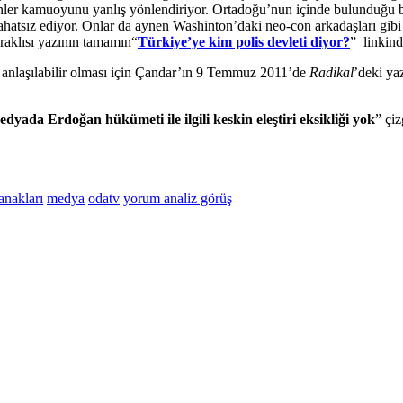
yenler kamuoyunu yanlış yönlendiriyor. Ortadoğu’nun içinde bulunduğu
 rahatsız ediyor. Onlar da aynen Washinton’daki neo-con arkadaşları g
eraklısı yazının tamamın“
Türkiye’ye kim polis devleti diyor?
” linkind
ha anlaşılabilir olması için Çandar’ın 9 Temmuz 2011’de
Radikal
’deki yaz
dyada Erdoğan hükümeti ile ilgili keskin eleştiri eksikliği yok
” çi
tanakları
medya
odatv
yorum analiz görüş