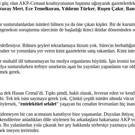
 güç olan AKP-Cemaat koalisyonunun hışmına uğrayarak gazetelerdeki k
Nuray Mert
,
Ece Temelkuran,
Yıldırım Türker
,
Ruşen Çakır
,
Ban
r susturulanlardan isimleri bilinen ya da öne çıkan kişiler. Bir de kuru
Ergenekon soruşturma sürecinin de başladığı ikinci iktidar döneminden 
efleniyor. Bilinen şeyleri tekrarlamaya lüzum yok. Sürecin berbatlığın
er ve yorumlara yer veren kimi gazetelerin satış rakamları. Kimi interne
muhalif dil tutturamayan bu medya organlarını büyüttü. İşin ironisi ise 
ya susturulurken terbiye sınırlarını aşan bu yayınları yapanların var
emek gerek.
 dek Hasan Cemal’di. Tıpkı şimdi, haklı olarak, feveran eden ve kendiler
ibi. Tek tek isim saymaya gerek yok. Çünkü çeşitli isimler altında vücut
söylersek, “
entelektüel sefalet
” yaşayan bu cenahın feveranları hiç inand
 gidemeyen bir can acımasını kanıtlıyor bize yaşananlar. Duyulan ihtiyaç 
ği kendilerine anladıkları dille söylenen bu arkadaşlara bakarsanız AKP v
u. Bu yalanlardan yola çıkarak her şey hakkında serbestçe yazmaya çalıştık
 isteyen teröristler.