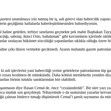
gazetesi unutulmaya yüz tutmuş bir iş, asli görevi olan habercilik yapın
elerin geçtiğimiz haftalarda haberleştirilmesinden bahsediyorum.
haline getirilen, terbiye sınırlarını geçmekte pek mahir Başbakan Tay
cılığı, sabotaj, ikinci Oslo, baltalamak” gibi kavramların içlerinde sıkl
alanlar sıralayan hükümet sözcülüğü yapanlardan sıklıkla olduğu üzere bi
dine çeki düzen vermekte gecikmedi. Ayarın muhatabı gazete patronları
 ki asli işlevlerini yani haberciliği yerine getirirlerse patronlarının tü
vergi cezası kesilmesi de mümkündü. Daha kötüsü memleketin yeniden diz
ardan birinin tutuklu sanıklarından biri olabilirdi.
yaşanmasın diye Hasan Cemal de, önce “cezalandırıldı”. Bir süre yazı ya
a mutlak son gerçekleşti. Nihayetinde o da susturulan yazarlar kervan
üğü çalınan binlerce tutsağı düşünürsek Cemal’i şanslı saymamız da m