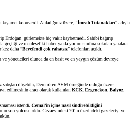
ca kıyamet kopuverdi. Anladığınız üzere, “
İmralı Tutanakları
” adıyla
yip Erdoğan gürlemekte hiç vakit kaybetmedi. Sahibi bağırıp
ıkla geçtiği ve maalesef ki haber ya da yorum sınıfına sokulan yazılara
r kez daha “
Beyefendi çok rahatsız
” telefonları açıldı.
 ve yöneticileri olunca da en basit ve en yaygın çözüm devreye
p gaz satışları düşebilir, Demirören AVM örneğinde olduğu üzere
ayn edilmesinin aracı olarak kullanılan
KCK
,
Ergenekon
,
Balyoz
,
zmaması istendi.
Cemal’in içine nasıl sindirebildiğini
ının son yolcusu oldu. Cezaevindeki 70’in üzerindeki gazeteciyi ve
ümkün.