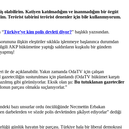
ş olabilirim. Katiyen katılmadığım ve inanmadığım bir örgüt
im. Terörist tabirini terörist denenler için bile kullanmıyorum.
 “
Türkiye’ye kim polis devleti diyor?
” başlıklı yazısından.
ununa ilişkin eleştiriler sıklıkla işlenmeye başlanınca durumdan
a ilgili AKP hükümetine yaptığı saldırıların kuşkulu bir gündem
 yapmış!
ri ile de açıklanabilir. Yakın zamanda OdaTV için çalışan
el gazeteciliğin susturulması için planlandı (OdaTV hükümet karşıtı
azılmış gibi görünüyorlar. Eksik olan şu:
Bu tutuklanan gazeteciler
lonun parçası olmakla suçlanıyorlar.”
indeki bazı unsurlar ordu öncülüğünde Necmettin Erbakan
en darbelerden ve sözde polis devletinden şikâyet ediyorlar” dediği
rlüğü günlük hayatın bir parçası. Türkiye hala bir liberal demokrasi