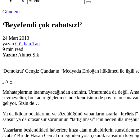
Gündem
‘Beyefendi çok rahatsız!’
24 Mart 2013
yazan
Gökhan Tan
9 min read
Yazan:
Ahmet Şık
'Demokrat' Cengiz Çandar'ın “Medyada Erdoğan hükümeti ile ilgili ser
-
A
+
Muhataplarının inanmayacağından eminim. Umurumda da değil. Ama 
sevmeyelim, bu kadar güçlenmesinde kendisinin de payı olan canav
geliyor. Sizin de…
Ya da iktidar odaklarının ve sözcülüğünü yapanların ısrarla “
terörist
”
sansür ya da otosansür sorununun “tartışılması” için neden illa meşhur
Yazarların beslendikleri haberlere imza atan muhabirlerin sansürlenme
acaba? Bir de Hasan Cemal örneğinden yola çıkarak sansürün kaynağını p