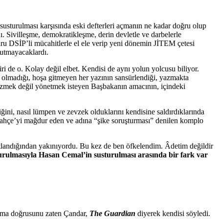
sturulması karşısında eski defterleri açmanın ne kadar doğru olup
. Sivilleşme, demokratikleşme, derin devletle ve darbelerle
ru DSİP’li mücahitlerle el ele verip yeni dönemin JİTEM çetesi
utmayacaklardı.
i de o. Kolay değil elbet. Kendisi de aynı yolun yolcusu biliyor.
n olmadığı, hoşa gitmeyen her yazının sansürlendiği, yazmakta
çözmek değil yönetmek isteyen Başbakanın amacının, içindeki
ğini, nasıl lümpen ve zevzek olduklarını kendisine saldırdıklarında
erbahçe’yi mağdur eden ve adına “şike soruşturması” denilen komplo
tlandığından yakınıyordu. Bu kez de ben öfkelendim. Âdetim değildir
sturulmasıyla Hasan Cemal’in susturulması arasında bir fark var
ama doğrusunu zaten Çandar,
The Guardian
diyerek kendisi söyledi.