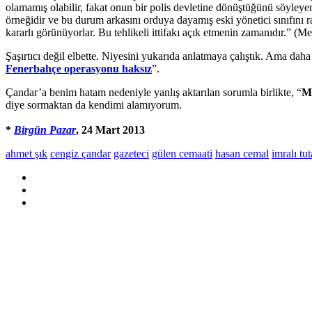
olamamış olabilir, fakat onun bir polis devletine dönüştüğünü söyle
örneğidir ve bu durum arkasını orduya dayamış eski yönetici sınıfını
kararlı görünüyorlar. Bu tehlikeli ittifakı açık etmenin zamanıdır.” (M
Şaşırtıcı değil elbette. Niyesini yukarıda anlatmaya çalıştık. Ama da
Fenerbahçe operasyonu haksız
”.
Çandar’a benim hatam nedeniyle yanlış aktarılan sorumla birlikte, “
Me
diye sormaktan da kendimi alamıyorum.
*
Birgün Pazar
, 24 Mart 2013
ahmet şık
cengiz çandar
gazeteci
gülen cemaati
hasan cemal
imralı tu