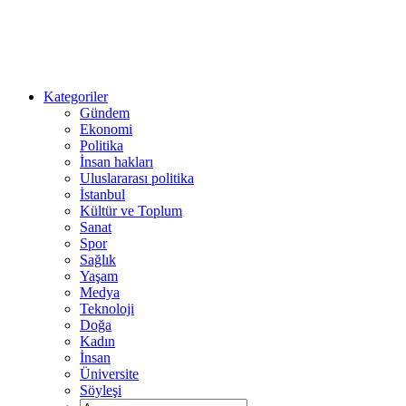
Kategoriler
Gündem
Ekonomi
Politika
İnsan hakları
Uluslararası politika
İstanbul
Kültür ve Toplum
Sanat
Spor
Sağlık
Yaşam
Medya
Teknoloji
Doğa
Kadın
İnsan
Üniversite
Söyleşi