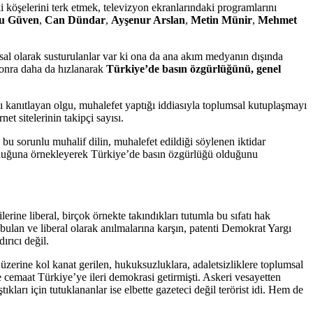
öşelerini terk etmek, televizyon ekranlarındaki programlarını
u Güven
,
Can Dündar
,
Ayşenur Arslan
,
Metin Münir
,
Mehmet
msal olarak susturulanlar var ki ona da ana akım medyanın dışında
sonra daha da hızlanarak
Türkiye’de basın özgürlüğünü, genel
ı kanıtlayan olgu, muhalefet yaptığı iddiasıyla toplumsal kutuplaşmayı
t sitelerinin takipçi sayısı.
bu sorunlu muhalif dilin, muhalefet edildiği söylenen iktidar
 olduğuna örnekleyerek Türkiye’de basın özgürlüğü olduğunu
ine liberal, birçok örnekte takındıkları tutumla bu sıfatı hak
 bulan ve liberal olarak anılmalarına karşın, patenti Demokrat Yargı
ırıcı değil.
üzerine kol kanat gerilen, hukuksuzluklara, adaletsizliklere toplumsal
e cemaat Türkiye’ye ileri demokrasi getirmişti. Askeri vesayetten
ları için tutuklananlar ise elbette gazeteci değil terörist idi. Hem de