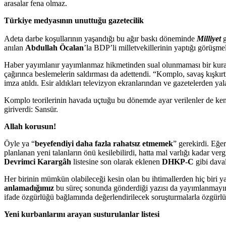
arasalar fena olmaz.
Türkiye medyasının unuttuğu gazetecilik
Adeta darbe koşullarının yaşandığı bu ağır baskı döneminde
Milliyet
anılan
Abdullah Öcalan
’la BDP’li milletvekillerinin yaptığı görüşm
Haber yayımlanır yayımlanmaz hikmetinden sual olunmaması bir kural 
çağırınca beslemelerin saldırması da adettendi. “Komplo, savaş kışkırtı
imza atıldı. Esir aldıkları televizyon ekranlarından ve gazetelerden y
Komplo teorilerinin havada uçtuğu bu dönemde ayar verilenler de ken
giriverdi: Sansür.
Allah korusun!
Öyle ya “
beyefendiyi daha fazla rahatsız etmemek
” gerekirdi. Eğer
planlanan yeni talanların önü kesilebilirdi, hatta mal varlığı kadar 
Devrimci Karargâh
listesine son olarak eklenen
DHKP-C
gibi daval
Her birinin mümkün olabileceği kesin olan bu ihtimallerden hiç biri 
anlamadığımız
bu süreç sonunda gönderdiği yazısı da yayımlanmayınc
ifade özgürlüğü bağlamında değerlendirilecek soruşturmalarla özgürl
Yeni kurbanlarını arayan susturulanlar listesi