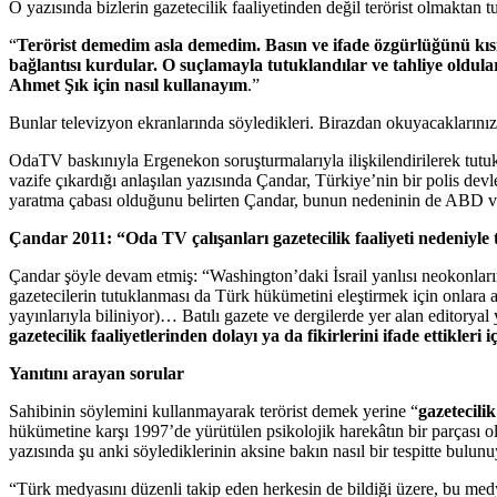
O yazısında bizlerin gazetecilik faaliyetinden değil terörist olmaktan 
“
Terörist demedim asla demedim. Basın ve ifade özgürlüğünü kıs
bağlantısı kurdular. O suçlamayla tutuklandılar ve tahliye oldular
Ahmet Şık için nasıl kullanayım
.”
Bunlar televizyon ekranlarında söyledikleri. Birazdan okuyacakların
OdaTV baskınıyla Ergenekon soruşturmalarıyla ilişkilendirilerek tutu
vazife çıkardığı anlaşılan yazısında Çandar, Türkiye’nin bir polis dev
yaratma çabası olduğunu belirten Çandar, bunun nedeninin de ABD ve 
Çandar 2011: “Oda TV çalışanları gazetecilik faaliyeti nedeniyl
Çandar şöyle devam etmiş: “Washington’daki İsrail yanlısı neokonların
gazetecilerin tutuklanması da Türk hükümetini eleştirmek için onlara a
yayınlarıyla biliniyor)… Batılı gazete ve dergilerde yer alan editory
gazetecilik faaliyetlerinden dolayı ya da fikirlerini ifade ettikleri
Yanıtını arayan sorular
Sahibinin söylemini kullanmayarak terörist demek yerine “
gazetecili
hükümetine karşı 1997’de yürütülen psikolojik harekâtın bir parçası o
yazısında şu anki söylediklerinin aksine bakın nasıl bir tespitte bulunu
“Türk medyasını düzenli takip eden herkesin de bildiği üzere, bu medya