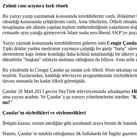
Zulmü canı acıyınca fark etmek
Bu yazıyı yazıp yazmamak konusunda tereddütlerim vardı. Hükümet bas
olmadığı konusunda çelişkilerim vardı. Ama öfkeliyim. Öfkeli olmakta 
hesaplaşma adı altında yapılan toplum mühendisliğinin yalanlarını do
cemaatle aynı yatağa girmeyecek İslam soslu neo-liberal AKP’ye pay
Yazıyı yazmak konusunda tereddütlerimi gideren isim
Cengiz Çanda
Tıpkı iktidar yanlısı medyanın yaymaya çalıştığı bu garip “barış” sür
diretenlerin kapı önüne konduğu daha kötüsü tutuklandığı bir ülkeye 
diktatörün “başkan” sıfatıyla anılması olduğunu da biliyor. Ama artık 
Bu yüzdendir ki Cengiz Çandar şu sıralar çok öfkeli. Hem arkadaşı s
keşfetti. Yazılarından, katıldığı televizyon programlarında söyledik
davası sırasında bu kadar öfkeli görmüştük.
Çandar 18 Mart 2013 gecesi SkyTürk televizyonunda arkadaşımız
Hi
ama yayını aradım. Ve Çandar’a şu soruyu yöneltmelerini istedim: “
K
mı?
”
Çandar’ın söyledikleri ve söylemedikleri
İletişim kazası, sorum istediğim gibi sorulmadı araya benim de hatamla 
Hatam, Çandar’ın tutuklu olduğumuz ilk haftalarda bir İngiliz gazetes