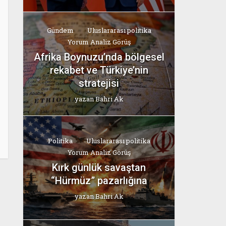
Gündem
Uluslararası politika
Yorum Analiz Görüş
Afrika Boynuzu’nda bölgesel
rekabet ve Türkiye’nin
stratejisi
yazan
Bahri Ak
Politika
Uluslararası politika
Yorum Analiz Görüş
Kırk günlük savaştan
“Hürmüz” pazarlığına
yazan
Bahri Ak