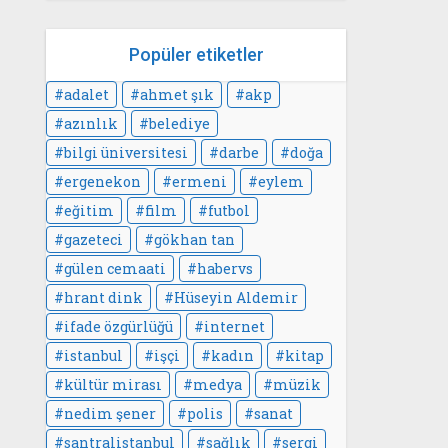
Popüler etiketler
adalet
ahmet şık
akp
azınlık
belediye
bilgi üniversitesi
darbe
doğa
ergenekon
ermeni
eylem
eğitim
film
futbol
gazeteci
gökhan tan
gülen cemaati
habervs
hrant dink
Hüseyin Aldemir
ifade özgürlüğü
internet
istanbul
işçi
kadın
kitap
kültür mirası
medya
müzik
nedim şener
polis
sanat
santralistanbul
sağlık
sergi