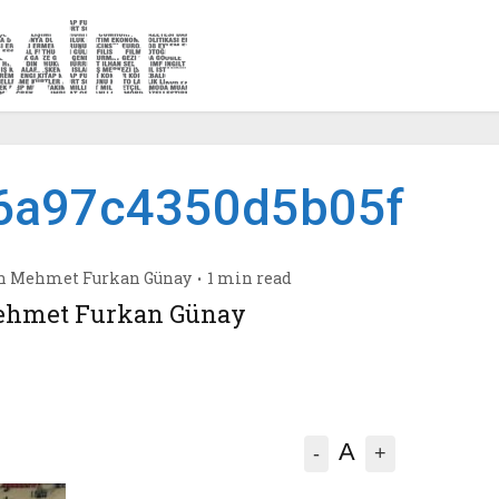
6a97c4350d5b05f
n
Mehmet Furkan Günay
1 min read
hmet Furkan Günay
A
-
+