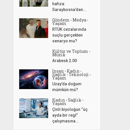
hafıza:
Saraybosna’dan...
Gündem
Medya
•
•
Yaşam
RTÜK cezalarında
suçlu gerçekten
senaryo mu?
Kültür ve Toplum
•
Müzik
Arabesk 2.00
İnsan
Kadın
•
•
Sağlık
Teknoloji
•
•
Yaşam
Uzay’da doğum
mümkün mü?
Kadın
Sağlık
•
•
Yaşam
Çinli biyoloğun “üç
ayda bir regl”
çalışmasına...