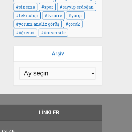
sinema
spor
tayyip erdoğan
teknoloji
tvsaire
yargı
yorum analiz görüş
çocuk
öğrenci
üniversite
Arşiv
LINKLER
C-LAB