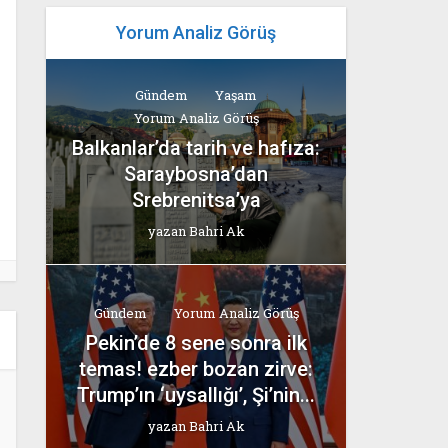
Yorum Analiz Görüş
Gündem
Yaşam
Yorum Analiz Görüş
Balkanlar’da tarih ve hafıza:
Saraybosna’dan
Srebrenitsa’ya
yazan
Bahri Ak
Gündem
Yorum Analiz Görüş
Pekin’de 8 sene sonra ilk
temas! ezber bozan zirve:
Trump’ın ‘uysallığı’, Şi’nin...
yazan
Bahri Ak