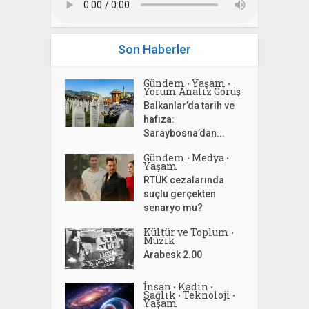
Son Haberler
Gündem
Yaşam
•
•
Yorum Analiz Görüş
Balkanlar’da tarih ve
hafıza:
Saraybosna’dan...
Gündem
Medya
•
•
Yaşam
RTÜK cezalarında
suçlu gerçekten
senaryo mu?
Kültür ve Toplum
•
Müzik
Arabesk 2.00
İnsan
Kadın
•
•
Sağlık
Teknoloji
•
•
Yaşam