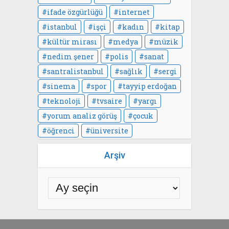
ifade özgürlüğü
internet
istanbul
işçi
kadın
kitap
kültür mirası
medya
müzik
nedim şener
polis
sanat
santralistanbul
sağlık
sergi
sinema
spor
tayyip erdoğan
teknoloji
tvsaire
yargı
yorum analiz görüş
çocuk
öğrenci
üniversite
Arşiv