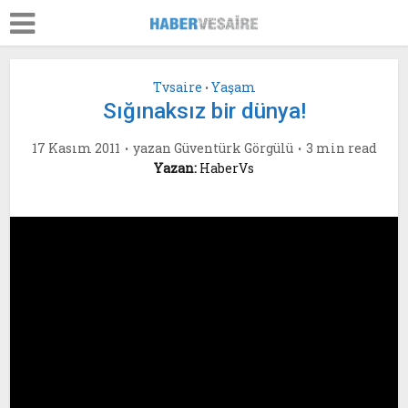
Tvsaire
Yaşam
•
Sığınaksız bir dünya!
17 Kasım 2011
yazan
Güventürk Görgülü
3 min read
Yazan:
HaberVs