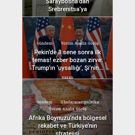
Saraybosna’dan
Srebrenitsa’ya
yazan
Bahri Ak
Gündem
Yorum Analiz Görüş
Pekin’de 8 sene sonra ilk
temas! ezber bozan zirve:
Trump’ın ‘uysallığı’, Şi’nin...
yazan
Bahri Ak
Gündem
Uluslararası politika
Yorum Analiz Görüş
Afrika Boynuzu’nda bölgesel
rekabet ve Türkiye’nin
stratejisi