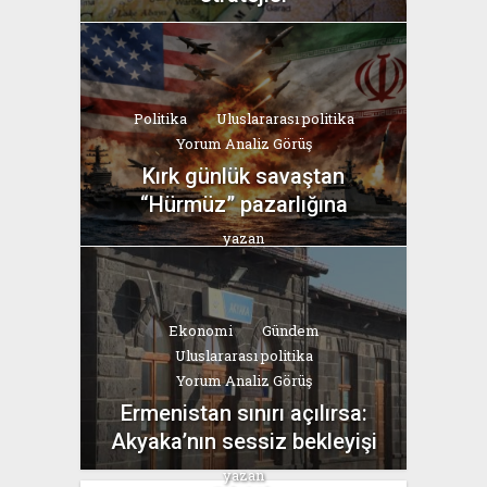
yazan
Bahri Ak
Politika
Uluslararası politika
Yorum Analiz Görüş
Kırk günlük savaştan
“Hürmüz” pazarlığına
yazan
Bahri Ak
Ekonomi
Gündem
Uluslararası politika
Yorum Analiz Görüş
Ermenistan sınırı açılırsa:
Akyaka’nın sessiz bekleyişi
yazan