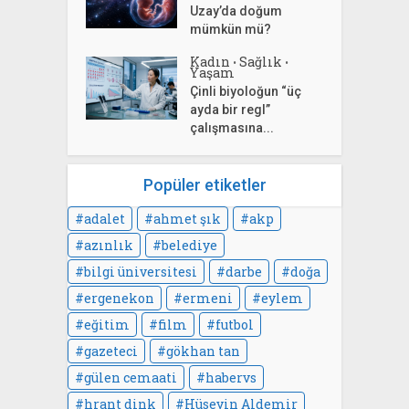
Uzay’da doğum
mümkün mü?
Kadın
Sağlık
•
•
Yaşam
Çinli biyoloğun “üç
ayda bir regl”
çalışmasına...
Popüler etiketler
adalet
ahmet şık
akp
azınlık
belediye
bilgi üniversitesi
darbe
doğa
ergenekon
ermeni
eylem
eğitim
film
futbol
gazeteci
gökhan tan
gülen cemaati
habervs
hrant dink
Hüseyin Aldemir