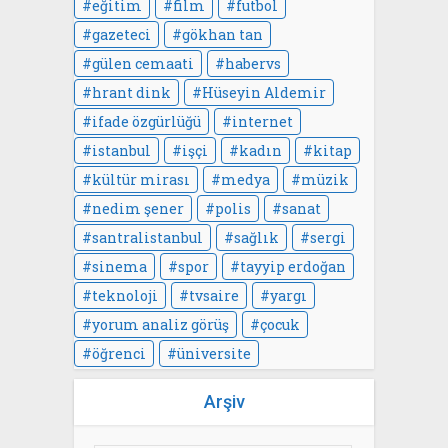
eğitim
film
futbol
gazeteci
gökhan tan
gülen cemaati
habervs
hrant dink
Hüseyin Aldemir
ifade özgürlüğü
internet
istanbul
işçi
kadın
kitap
kültür mirası
medya
müzik
nedim şener
polis
sanat
santralistanbul
sağlık
sergi
sinema
spor
tayyip erdoğan
teknoloji
tvsaire
yargı
yorum analiz görüş
çocuk
öğrenci
üniversite
Arşiv