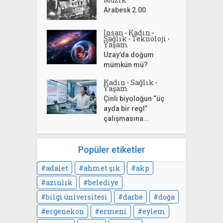
Arabesk 2.00
İnsan
Kadın
•
•
Sağlık
Teknoloji
•
•
Yaşam
Uzay’da doğum
mümkün mü?
Kadın
Sağlık
•
•
Yaşam
Çinli biyoloğun “üç
ayda bir regl”
çalışmasına...
Popüler etiketler
adalet
ahmet şık
akp
azınlık
belediye
bilgi üniversitesi
darbe
doğa
ergenekon
ermeni
eylem