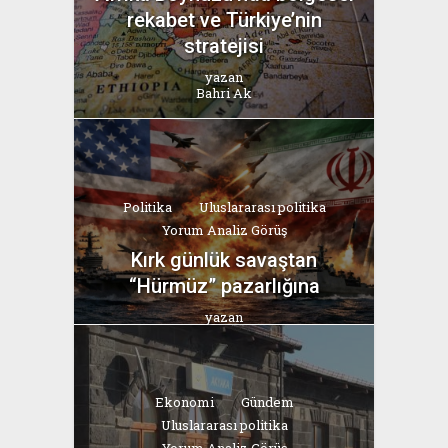
rekabet ve Türkiye’nin
stratejisi
yazan
Bahri Ak
Politika
Uluslararası politika
Yorum Analiz Görüş
Kırk günlük savaştan
“Hürmüz” pazarlığına
yazan
Bahri Ak
Ekonomi
Gündem
Uluslararası politika