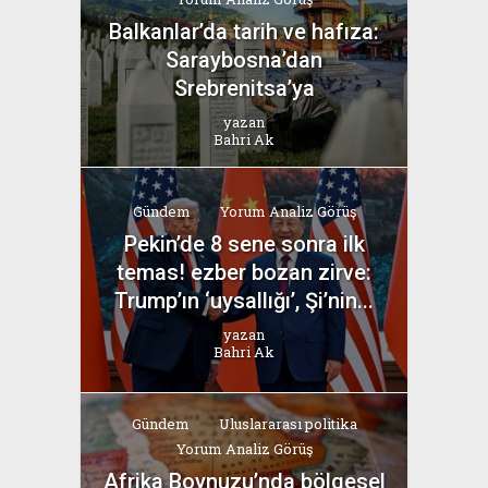
Balkanlar’da tarih ve hafıza:
Saraybosna’dan
Srebrenitsa’ya
yazan
Bahri Ak
Gündem
Yorum Analiz Görüş
Pekin’de 8 sene sonra ilk
temas! ezber bozan zirve:
Trump’ın ‘uysallığı’, Şi’nin...
yazan
Bahri Ak
Gündem
Uluslararası politika
Yorum Analiz Görüş
Afrika Boynuzu’nda bölgesel