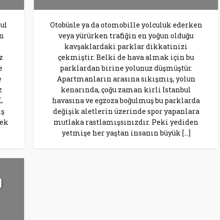
bul
Otobüsle ya da otomobille yolculuk ederken
en
veya yürürken trafiğin en yoğun olduğu
kavşaklardaki parklar dikkatinizi
z
çekmiştir. Belki de hava almak için bu
e
parklardan birine yolunuz düşmüştür.
e
Apartmanların arasına sıkışmış, yolun
z
kenarında, çoğu zaman kirli İstanbul
L
havasına ve egzoza boğulmuş bu parklarda
iş
değişik aletlerin üzerinde spor yapanlara
mek
mutlaka rastlamışsınızdır. Peki yediden
yetmişe her yaştan insanın büyük […]
l