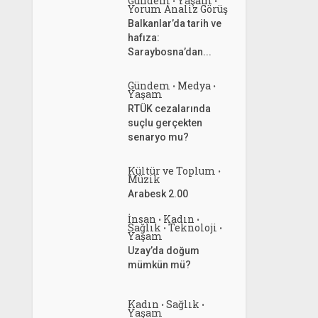
Gündem
Yaşam
•
•
Yorum Analiz Görüş
Balkanlar’da tarih ve
hafıza:
Saraybosna’dan...
Gündem
Medya
•
•
Yaşam
RTÜK cezalarında
suçlu gerçekten
senaryo mu?
Kültür ve Toplum
•
Müzik
Arabesk 2.00
İnsan
Kadın
•
•
Sağlık
Teknoloji
•
•
Yaşam
Uzay’da doğum
mümkün mü?
Kadın
Sağlık
•
•
Yaşam