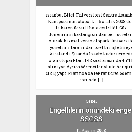
İstanbul Bilgi Üniversitesi Santralistan
Kampusü’nün otoparkı 15 aralık 2008’d
itibaren ücretli hale getirildi. Güz
döneminin başlangıcından beri ücretsi
olarak hizmet veren otopark, üniversit
yönetimi tarafından özel bir işletmey
kiralandı. Şu anda 1 saate kadar ücretsi
olan otoparktan, 1-12 saat arasında 4 YT
alınıyor. Ayrıca öğrenciler okula her gir
çıkış yaptıklarında da tekrar ücret öde
zorunda. […]
Genel
Engellilerin önündeki enge
SSGSS
12 Kasım 2008