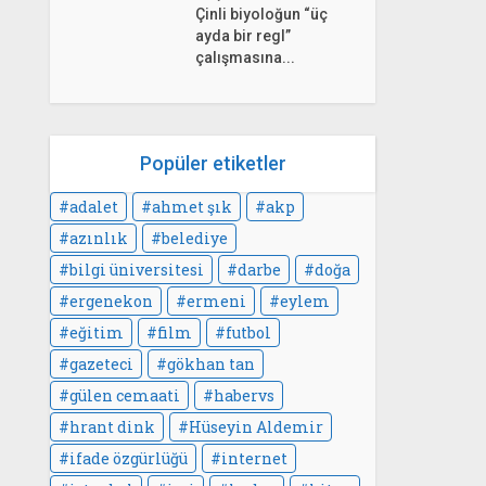
Çinli biyoloğun “üç
ayda bir regl”
çalışmasına...
Popüler etiketler
adalet
ahmet şık
akp
azınlık
belediye
bilgi üniversitesi
darbe
doğa
ergenekon
ermeni
eylem
eğitim
film
futbol
gazeteci
gökhan tan
gülen cemaati
habervs
hrant dink
Hüseyin Aldemir
ifade özgürlüğü
internet