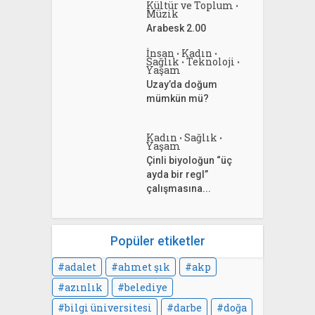
Kültür ve Toplum
•
Müzik
Arabesk 2.00
İnsan
Kadın
•
•
Sağlık
Teknoloji
•
•
Yaşam
Uzay’da doğum
mümkün mü?
Kadın
Sağlık
•
•
Yaşam
Çinli biyoloğun “üç
ayda bir regl”
çalışmasına...
Popüler etiketler
adalet
ahmet şık
akp
azınlık
belediye
bilgi üniversitesi
darbe
doğa