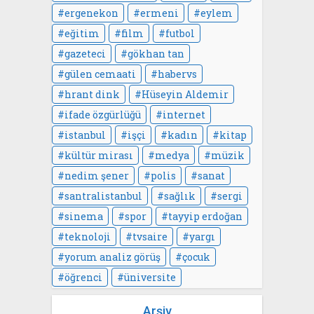
ergenekon
ermeni
eylem
eğitim
film
futbol
gazeteci
gökhan tan
gülen cemaati
habervs
hrant dink
Hüseyin Aldemir
ifade özgürlüğü
internet
istanbul
işçi
kadın
kitap
kültür mirası
medya
müzik
nedim şener
polis
sanat
santralistanbul
sağlık
sergi
sinema
spor
tayyip erdoğan
teknoloji
tvsaire
yargı
yorum analiz görüş
çocuk
öğrenci
üniversite
Arşiv