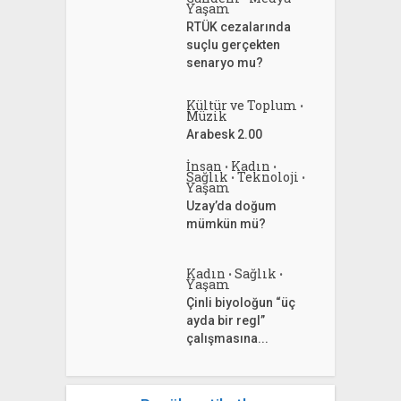
Yaşam
RTÜK cezalarında
suçlu gerçekten
senaryo mu?
Kültür ve Toplum
•
Müzik
Arabesk 2.00
İnsan
Kadın
•
•
Sağlık
Teknoloji
•
•
Yaşam
Uzay’da doğum
mümkün mü?
Kadın
Sağlık
•
•
Yaşam
Çinli biyoloğun “üç
ayda bir regl”
çalışmasına...