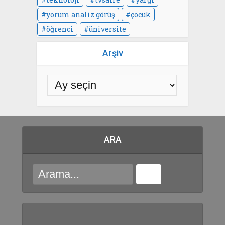
yorum analiz görüş
çocuk
öğrenci
üniversite
Arşiv
ARA