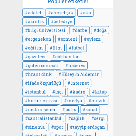
Popüler etiketler
adalet
ahmet şık
akp
azınlık
belediye
bilgi üniversitesi
darbe
doğa
ergenekon
ermeni
eylem
eğitim
film
futbol
gazeteci
gökhan tan
gülen cemaati
habervs
hrant dink
Hüseyin Aldemir
ifade özgürlüğü
internet
istanbul
işçi
kadın
kitap
kültür mirası
medya
müzik
nedim şener
polis
sanat
santralistanbul
sağlık
sergi
sinema
spor
tayyip erdoğan
teknoloji
tvsaire
yargı