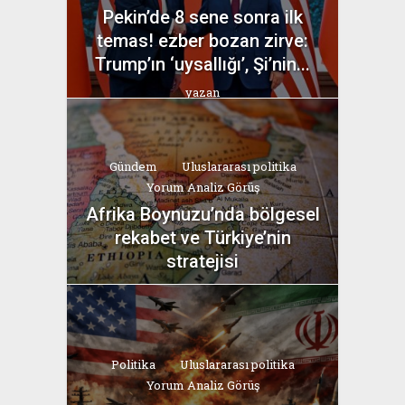
Pekin’de 8 sene sonra ilk
temas! ezber bozan zirve:
Trump’ın ‘uysallığı’, Şi’nin...
yazan
Bahri Ak
Gündem
Uluslararası politika
Yorum Analiz Görüş
Afrika Boynuzu’nda bölgesel
rekabet ve Türkiye’nin
stratejisi
yazan
Bahri Ak
Politika
Uluslararası politika
Yorum Analiz Görüş