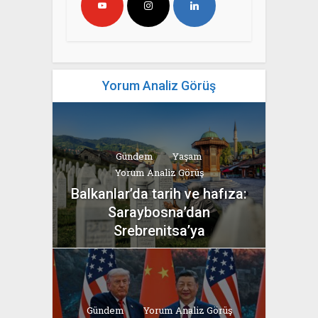
Yorum Analiz Görüş
Gündem
Yaşam
Yorum Analiz Görüş
Balkanlar’da tarih ve hafıza:
Saraybosna’dan
Srebrenitsa’ya
yazan
Bahri Ak
Gündem
Yorum Analiz Görüş