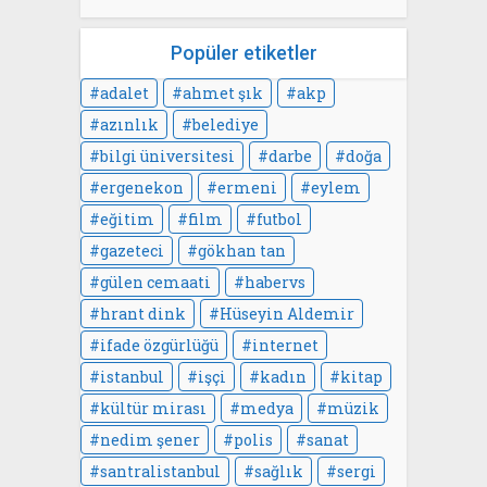
Popüler etiketler
adalet
ahmet şık
akp
azınlık
belediye
bilgi üniversitesi
darbe
doğa
ergenekon
ermeni
eylem
eğitim
film
futbol
gazeteci
gökhan tan
gülen cemaati
habervs
hrant dink
Hüseyin Aldemir
ifade özgürlüğü
internet
istanbul
işçi
kadın
kitap
kültür mirası
medya
müzik
nedim şener
polis
sanat
santralistanbul
sağlık
sergi