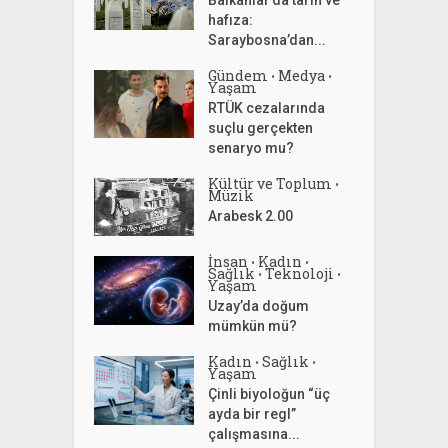
hafıza:
Saraybosna’dan...
Gündem
Medya
•
•
Yaşam
RTÜK cezalarında
suçlu gerçekten
senaryo mu?
Kültür ve Toplum
•
Müzik
Arabesk 2.00
İnsan
Kadın
•
•
Sağlık
Teknoloji
•
•
Yaşam
Uzay’da doğum
mümkün mü?
Kadın
Sağlık
•
•
Yaşam
Çinli biyoloğun “üç
ayda bir regl”
çalışmasına...