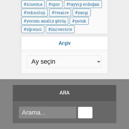
sinema
spor
tayyip erdoğan
teknoloji
tvsaire
yargı
yorum analiz görüş
çocuk
öğrenci
üniversite
Arşiv
ARA