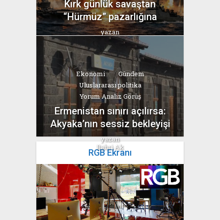
Kırk günlük savaştan
“Hürmüz” pazarlığına
yazan
Bahri Ak
Ekonomi
Gündem
Uluslararası politika
Yorum Analiz Görüş
Ermenistan sınırı açılırsa:
Akyaka’nın sessiz bekleyişi
yazan
Bahri Ak
RGB Ekranı