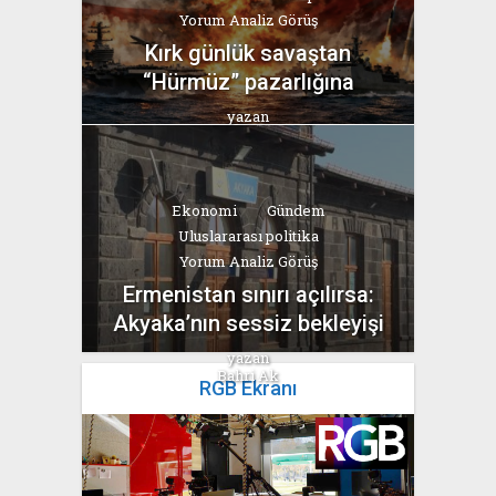
Yorum Analiz Görüş
Kırk günlük savaştan
“Hürmüz” pazarlığına
yazan
Bahri Ak
Ekonomi
Gündem
Uluslararası politika
Yorum Analiz Görüş
Ermenistan sınırı açılırsa:
Akyaka’nın sessiz bekleyişi
yazan
Bahri Ak
RGB Ekranı