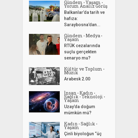
Gündem
Yaşam
•
•
Yorum Analiz Görüş
Balkanlar’da tarih ve
hafıza:
Saraybosna’dan...
Gündem
Medya
•
•
Yaşam
RTÜK cezalarında
suçlu gerçekten
senaryo mu?
Kültür ve Toplum
•
Müzik
Arabesk 2.00
İnsan
Kadın
•
•
Sağlık
Teknoloji
•
•
Yaşam
Uzay’da doğum
mümkün mü?
Kadın
Sağlık
•
•
Yaşam
Çinli biyoloğun “üç