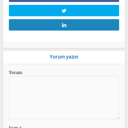
Yorum yazın
Yorum
İsim
*