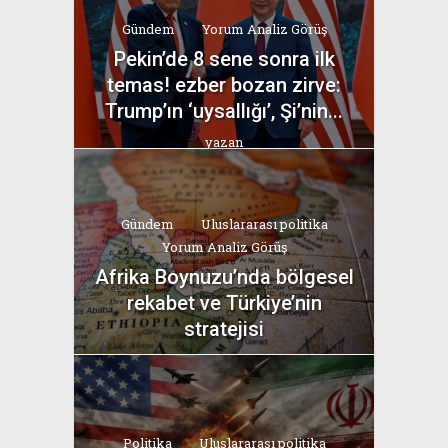
Gündem
Yorum Analiz Görüş
Pekin’de 8 sene sonra ilk
temas! ezber bozan zirve:
Trump’ın ‘uysallığı’, Şi’nin...
yazan
Bahri Ak
Gündem
Uluslararası politika
Yorum Analiz Görüş
Afrika Boynuzu’nda bölgesel
rekabet ve Türkiye’nin
stratejisi
yazan
Bahri Ak
Politika
Uluslararası politika