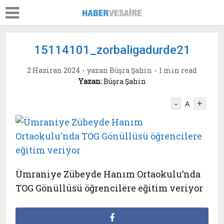
15114101_zorbaligadurde21
2 Haziran 2024
yazan
Büşra Şahin
1 min read
Yazan:
Büşra Şahin
-
+
A
Ümraniye Zübeyde Hanım Ortaokulu’nda
TOG Gönüllüsü öğrencilere eğitim veriyor