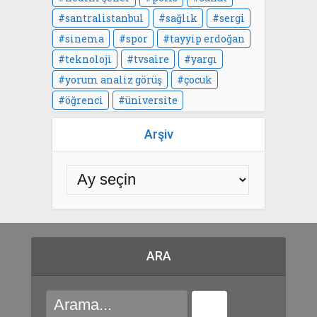
santralistanbul
sağlık
sergi
sinema
spor
tayyip erdoğan
teknoloji
tvsaire
yargı
yorum analiz görüş
çocuk
öğrenci
üniversite
Arşiv
ARA