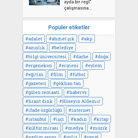
ayda bir regl”
çalışmasına...
Popüler etiketler
adalet
ahmet şık
akp
azınlık
belediye
bilgi üniversitesi
darbe
doğa
ergenekon
ermeni
eylem
eğitim
film
futbol
gazeteci
gökhan tan
gülen cemaati
habervs
hrant dink
Hüseyin Aldemir
ifade özgürlüğü
internet
istanbul
işçi
kadın
kitap
kültür mirası
medya
müzik
nedim şener
polis
sanat