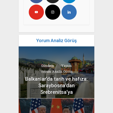
Yorum Analiz Görüş
Gündem
Yaşam
Yorum Analiz Görüş
Balkanlar’da tarih ve hafıza:
Saraybosna’dan
Srebrenitsa’ya
yazan
Bahri Ak