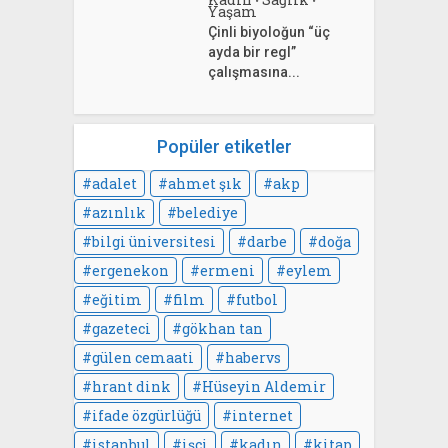
•
•
Yaşam
Çinli biyoloğun “üç
ayda bir regl”
çalışmasına...
Popüler etiketler
adalet
ahmet şık
akp
azınlık
belediye
bilgi üniversitesi
darbe
doğa
ergenekon
ermeni
eylem
eğitim
film
futbol
gazeteci
gökhan tan
gülen cemaati
habervs
hrant dink
Hüseyin Aldemir
ifade özgürlüğü
internet
istanbul
işçi
kadın
kitap