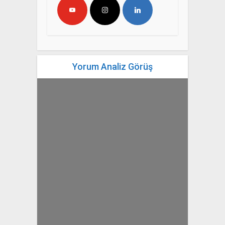
Yorum Analiz Görüş
yazan
Bahri Ak