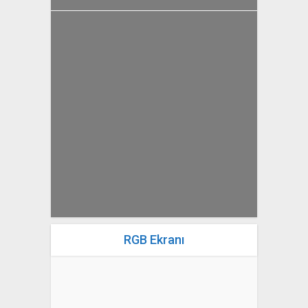
yazan
Bahri Ak
RGB Ekranı