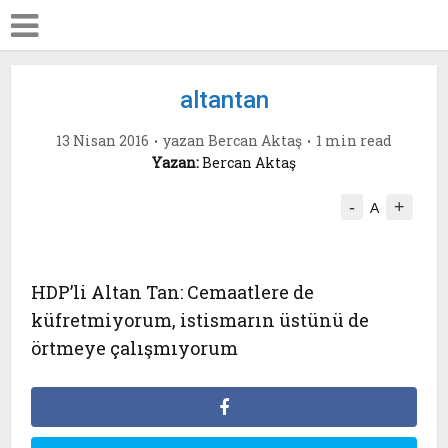
altantan
13 Nisan 2016
yazan
Bercan Aktaş
1 min read
Yazan:
Bercan Aktaş
-
+
A
HDP’li Altan Tan: Cemaatlere de
küfretmiyorum, istismarın üstünü de
örtmeye çalışmıyorum