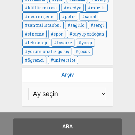
kültür mirası
medya
müzik
nedim şener
polis
sanat
santralistanbul
sağlık
sergi
sinema
spor
tayyip erdoğan
teknoloji
tvsaire
yargı
yorum analiz görüş
çocuk
öğrenci
üniversite
Arşiv
ARA