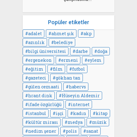
Popüler etiketler
adalet
ahmet şık
akp
azınlık
belediye
bilgi üniversitesi
darbe
doğa
ergenekon
ermeni
eylem
eğitim
film
futbol
gazeteci
gökhan tan
gülen cemaati
habervs
hrant dink
Hüseyin Aldemir
ifade özgürlüğü
internet
istanbul
işçi
kadın
kitap
kültür mirası
medya
müzik
nedim şener
polis
sanat