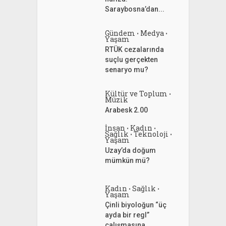
Saraybosna’dan...
Gündem
Medya
•
•
Yaşam
RTÜK cezalarında
suçlu gerçekten
senaryo mu?
Kültür ve Toplum
•
Müzik
Arabesk 2.00
İnsan
Kadın
•
•
Sağlık
Teknoloji
•
•
Yaşam
Uzay’da doğum
mümkün mü?
Kadın
Sağlık
•
•
Yaşam
Çinli biyoloğun “üç
ayda bir regl”
çalışmasına...