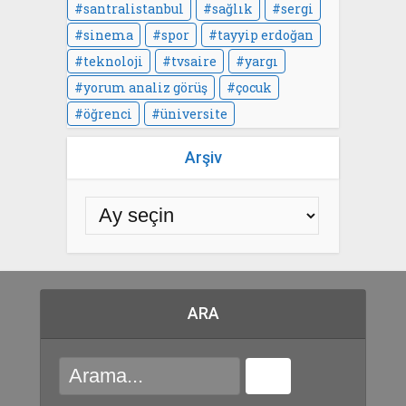
santralistanbul
sağlık
sergi
sinema
spor
tayyip erdoğan
teknoloji
tvsaire
yargı
yorum analiz görüş
çocuk
öğrenci
üniversite
Arşiv
ARA