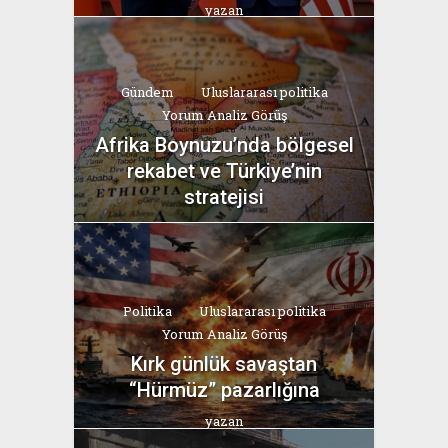
yazan
Bahri Ak
Gündem
Uluslararası politika
Yorum Analiz Görüş
Afrika Boynuzu’nda bölgesel
rekabet ve Türkiye’nin
stratejisi
yazan
Bahri Ak
Politika
Uluslararası politika
Yorum Analiz Görüş
Kırk günlük savaştan
“Hürmüz” pazarlığına
yazan
Bahri Ak