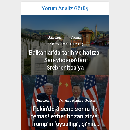
Yorum Analiz Görüş
Gündem
Yaşam
Yorum Analiz Görüş
Balkanlar’da tarih ve hafıza:
Saraybosna’dan
Srebrenitsa’ya
yazan
Bahri Ak
Gündem
Yorum Analiz Görüş
Pekin’de 8 sene sonra ilk
temas! ezber bozan zirve:
Trump’ın ‘uysallığı’, Şi’nin...