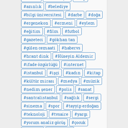
azınlık
belediye
bilgi üniversitesi
darbe
doğa
ergenekon
ermeni
eylem
eğitim
film
futbol
gazeteci
gökhan tan
gülen cemaati
habervs
hrant dink
Hüseyin Aldemir
ifade özgürlüğü
internet
istanbul
işçi
kadın
kitap
kültür mirası
medya
müzik
nedim şener
polis
sanat
santralistanbul
sağlık
sergi
sinema
spor
tayyip erdoğan
teknoloji
tvsaire
yargı
yorum analiz görüş
çocuk