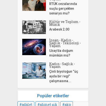
RTÜK cezalarında
suçlu gerçekten
senaryo mu?
Kültür ve Toplum
•
Müzik
Arabesk 2.00
İnsan
Kadın
•
•
Sağlık
Teknoloji
•
•
Yaşam
Uzay’da doğum
mümkün mü?
Kadın
Sağlık
•
•
Yaşam
Çinli biyoloğun “üç
ayda bir regl”
çalışmasına...
Popüler etiketler
adalet
ahmet şık
akp