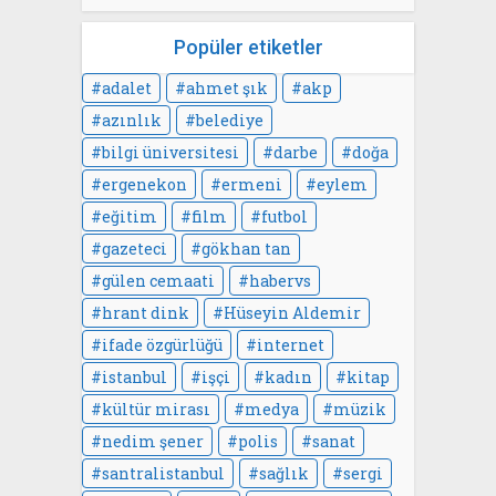
Popüler etiketler
adalet
ahmet şık
akp
azınlık
belediye
bilgi üniversitesi
darbe
doğa
ergenekon
ermeni
eylem
eğitim
film
futbol
gazeteci
gökhan tan
gülen cemaati
habervs
hrant dink
Hüseyin Aldemir
ifade özgürlüğü
internet
istanbul
işçi
kadın
kitap
kültür mirası
medya
müzik
nedim şener
polis
sanat
santralistanbul
sağlık
sergi