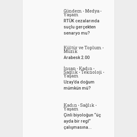
Gündem
Medya
•
•
Yaşam
RTÜK cezalarında
suçlu gerçekten
senaryo mu?
Kültür ve Toplum
•
Müzik
Arabesk 2.00
İnsan
Kadın
•
•
Sağlık
Teknoloji
•
•
Yaşam
Uzay’da doğum
mümkün mü?
Kadın
Sağlık
•
•
Yaşam
Çinli biyoloğun “üç
ayda bir regl”
çalışmasına...