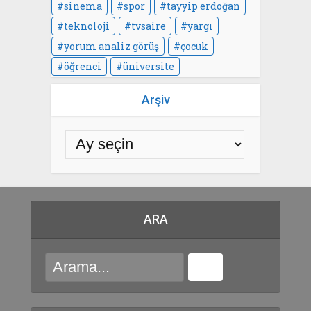
sinema
spor
tayyip erdoğan
teknoloji
tvsaire
yargı
yorum analiz görüş
çocuk
öğrenci
üniversite
Arşiv
ARA