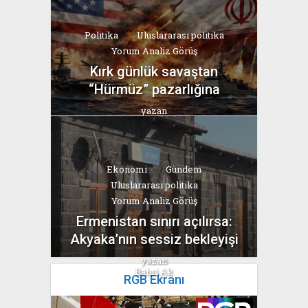
Politika
Uluslararası politika
Yorum Analiz Görüş
Kırk günlük savaştan
“Hürmüz” pazarlığına
yazan
Bahri Ak
Ekonomi
Gündem
Uluslararası politika
Yorum Analiz Görüş
Ermenistan sınırı açılırsa:
Akyaka’nın sessiz bekleyişi
yazan
Bahri Ak
RGB Ekranı