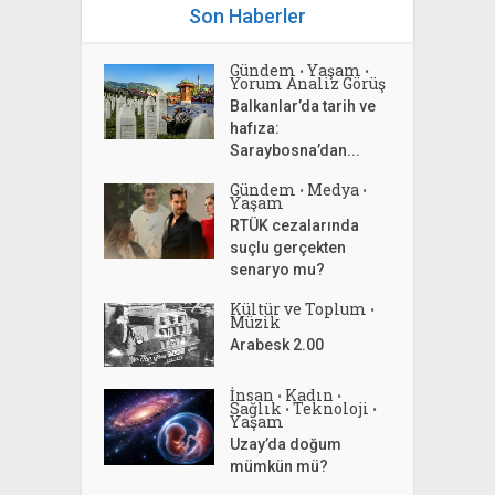
Son Haberler
Gündem
Yaşam
•
•
Yorum Analiz Görüş
Balkanlar’da tarih ve
hafıza:
Saraybosna’dan...
Gündem
Medya
•
•
Yaşam
RTÜK cezalarında
suçlu gerçekten
senaryo mu?
Kültür ve Toplum
•
Müzik
Arabesk 2.00
İnsan
Kadın
•
•
Sağlık
Teknoloji
•
•
Yaşam
Uzay’da doğum
mümkün mü?