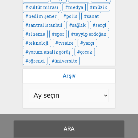
kültür mirası
medya
müzik
nedim şener
polis
sanat
santralistanbul
sağlık
sergi
sinema
spor
tayyip erdoğan
teknoloji
tvsaire
yargı
yorum analiz görüş
çocuk
öğrenci
üniversite
Arşiv
ARA