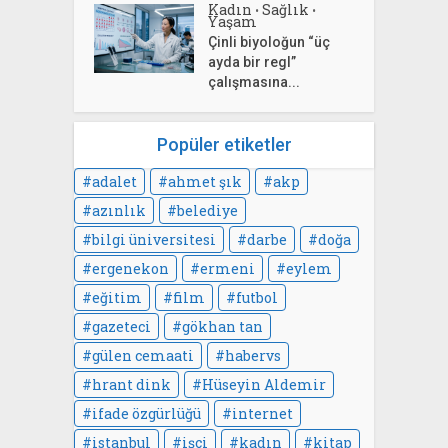
Kadın
Sağlık
•
•
Yaşam
Çinli biyoloğun “üç
ayda bir regl”
çalışmasına...
Popüler etiketler
adalet
ahmet şık
akp
azınlık
belediye
bilgi üniversitesi
darbe
doğa
ergenekon
ermeni
eylem
eğitim
film
futbol
gazeteci
gökhan tan
gülen cemaati
habervs
hrant dink
Hüseyin Aldemir
ifade özgürlüğü
internet
istanbul
işçi
kadın
kitap