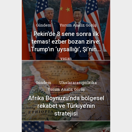
yazan
Bahri Ak
Gündem
Yorum Analiz Görüş
Pekin’de 8 sene sonra ilk
temas! ezber bozan zirve:
Trump’ın ‘uysallığı’, Şi’nin...
yazan
Bahri Ak
Gündem
Uluslararası politika
Yorum Analiz Görüş
Afrika Boynuzu’nda bölgesel
rekabet ve Türkiye’nin
stratejisi
yazan
Bahri Ak