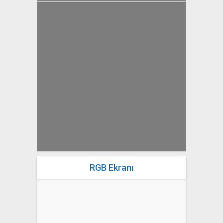
yazan
Bahri Ak
RGB Ekranı