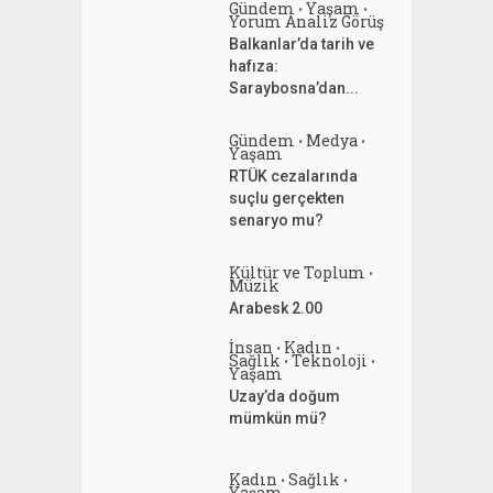
Gündem
Yaşam
•
•
Yorum Analiz Görüş
Balkanlar’da tarih ve
hafıza:
Saraybosna’dan...
Gündem
Medya
•
•
Yaşam
RTÜK cezalarında
suçlu gerçekten
senaryo mu?
Kültür ve Toplum
•
Müzik
Arabesk 2.00
İnsan
Kadın
•
•
Sağlık
Teknoloji
•
•
Yaşam
Uzay’da doğum
mümkün mü?
Kadın
Sağlık
•
•
Yaşam