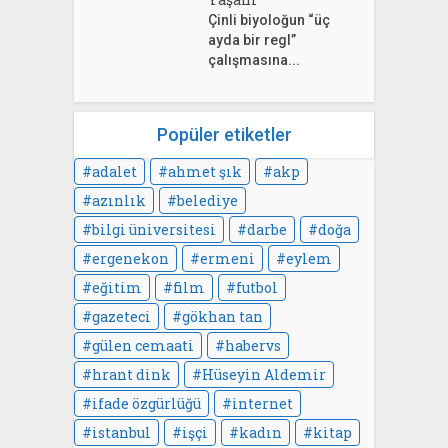
Çinli biyoloğun “üç
ayda bir regl”
çalışmasına...
Popüler etiketler
adalet
ahmet şık
akp
azınlık
belediye
bilgi üniversitesi
darbe
doğa
ergenekon
ermeni
eylem
eğitim
film
futbol
gazeteci
gökhan tan
gülen cemaati
habervs
hrant dink
Hüseyin Aldemir
ifade özgürlüğü
internet
istanbul
işçi
kadın
kitap