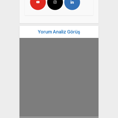
Yorum Analiz Görüş
yazan
Bahri Ak