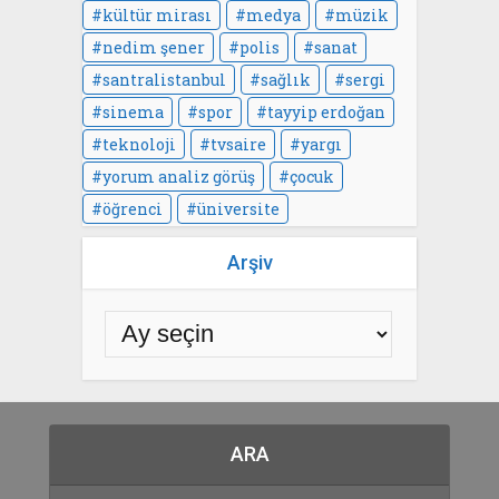
kültür mirası
medya
müzik
nedim şener
polis
sanat
santralistanbul
sağlık
sergi
sinema
spor
tayyip erdoğan
teknoloji
tvsaire
yargı
yorum analiz görüş
çocuk
öğrenci
üniversite
Arşiv
ARA