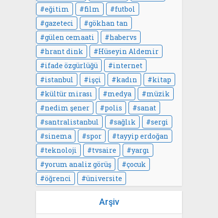
eğitim
film
futbol
gazeteci
gökhan tan
gülen cemaati
habervs
hrant dink
Hüseyin Aldemir
ifade özgürlüğü
internet
istanbul
işçi
kadın
kitap
kültür mirası
medya
müzik
nedim şener
polis
sanat
santralistanbul
sağlık
sergi
sinema
spor
tayyip erdoğan
teknoloji
tvsaire
yargı
yorum analiz görüş
çocuk
öğrenci
üniversite
Arşiv