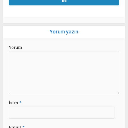
Yorum yazın
Yorum
İsim
*
Email
*