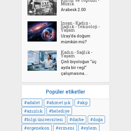
Kültür ve Toplum
•
Müzik
Arabesk 2.00
İnsan
Kadın
•
•
Sağlık
Teknoloji
•
•
Yaşam
Uzay’da doğum
mümkün mü?
Kadın
Sağlık
•
•
Yaşam
Çinli biyoloğun “üç
ayda bir regl”
çalışmasına...
Popüler etiketler
adalet
ahmet şık
akp
azınlık
belediye
bilgi üniversitesi
darbe
doğa
ergenekon
ermeni
eylem