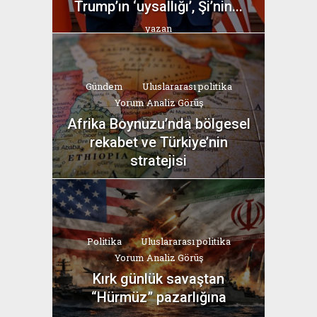
Trump’ın ‘uysallığı’, Şi’nin...
yazan
Bahri Ak
Gündem
Uluslararası politika
Yorum Analiz Görüş
Afrika Boynuzu’nda bölgesel
rekabet ve Türkiye’nin
stratejisi
yazan
Bahri Ak
Politika
Uluslararası politika
Yorum Analiz Görüş
Kırk günlük savaştan
“Hürmüz” pazarlığına