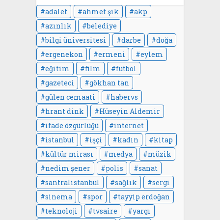
adalet
ahmet şık
akp
azınlık
belediye
bilgi üniversitesi
darbe
doğa
ergenekon
ermeni
eylem
eğitim
film
futbol
gazeteci
gökhan tan
gülen cemaati
habervs
hrant dink
Hüseyin Aldemir
ifade özgürlüğü
internet
istanbul
işçi
kadın
kitap
kültür mirası
medya
müzik
nedim şener
polis
sanat
santralistanbul
sağlık
sergi
sinema
spor
tayyip erdoğan
teknoloji
tvsaire
yargı