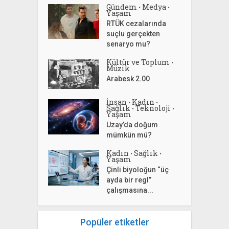
Gündem
Medya
•
•
Yaşam
RTÜK cezalarında
suçlu gerçekten
senaryo mu?
Kültür ve Toplum
•
Müzik
Arabesk 2.00
İnsan
Kadın
•
•
Sağlık
Teknoloji
•
•
Yaşam
Uzay’da doğum
mümkün mü?
Kadın
Sağlık
•
•
Yaşam
Çinli biyoloğun “üç
ayda bir regl”
çalışmasına...
Popüler etiketler