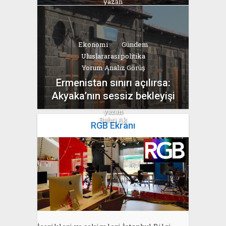
yazan
Bahri Ak
Ekonomi
Gündem
Uluslararası politika
Yorum Analiz Görüş
Ermenistan sınırı açılırsa:
Akyaka’nın sessiz bekleyişi
yazan
Bahri Ak
RGB Ekranı