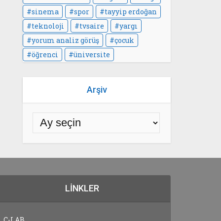
sinema
spor
tayyip erdoğan
teknoloji
tvsaire
yargı
yorum analiz görüş
çocuk
öğrenci
üniversite
Arşiv
LINKLER
C-LAB