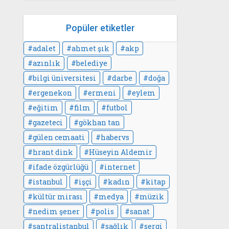
Popüler etiketler
adalet
ahmet şık
akp
azınlık
belediye
bilgi üniversitesi
darbe
doğa
ergenekon
ermeni
eylem
eğitim
film
futbol
gazeteci
gökhan tan
gülen cemaati
habervs
hrant dink
Hüseyin Aldemir
ifade özgürlüğü
internet
istanbul
işçi
kadın
kitap
kültür mirası
medya
müzik
nedim şener
polis
sanat
santralistanbul
sağlık
sergi