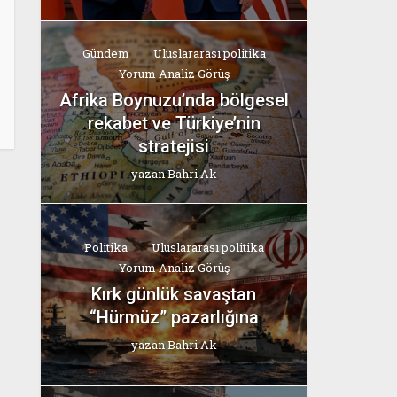
Gündem
Uluslararası politika
Yorum Analiz Görüş
Afrika Boynuzu’nda bölgesel
rekabet ve Türkiye’nin
stratejisi
yazan
Bahri Ak
Politika
Uluslararası politika
Yorum Analiz Görüş
Kırk günlük savaştan
“Hürmüz” pazarlığına
yazan
Bahri Ak