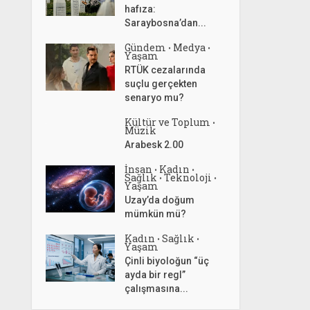
hafıza:
Saraybosna’dan...
Gündem
Medya
•
•
Yaşam
RTÜK cezalarında
suçlu gerçekten
senaryo mu?
Kültür ve Toplum
•
Müzik
Arabesk 2.00
İnsan
Kadın
•
•
Sağlık
Teknoloji
•
•
Yaşam
Uzay’da doğum
mümkün mü?
Kadın
Sağlık
•
•
Yaşam
Çinli biyoloğun “üç
ayda bir regl”
çalışmasına...