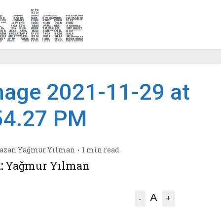
age 2021-11-29 at
54.27 PM
azan
Yağmur Yılman
1 min read
:
Yağmur Yılman
A
-
+