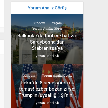
Yorum Analiz Görüş
Gündem
Yaşam
Yorum Analiz Görüş
Balkanlar’da tarih ve hafıza:
Saraybosna’dan
Srebrenitsa’ya
yazan
Bahri Ak
Gündem
Yorum Analiz Görüş
Pekin’de 8 sene sonra ilk
temas! ezber bozan zirve:
Trump’ın ‘uysallığı’, Şi’nin...
yazan
Bahri Ak