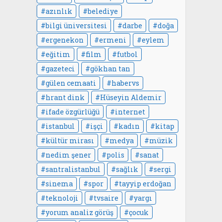
azınlık
belediye
bilgi üniversitesi
darbe
doğa
ergenekon
ermeni
eylem
eğitim
film
futbol
gazeteci
gökhan tan
gülen cemaati
habervs
hrant dink
Hüseyin Aldemir
ifade özgürlüğü
internet
istanbul
işçi
kadın
kitap
kültür mirası
medya
müzik
nedim şener
polis
sanat
santralistanbul
sağlık
sergi
sinema
spor
tayyip erdoğan
teknoloji
tvsaire
yargı
yorum analiz görüş
çocuk