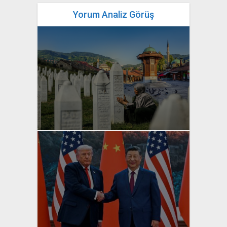
Yorum Analiz Görüş
yazan
Bahri Ak
yazan
Bahri Ak