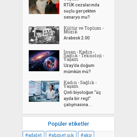
RTÜK cezalarında
suçlu gerçekten
senaryo mu?
Kültür ve Toplum
•
Müzik
Arabesk 2.00
İnsan
Kadın
•
•
Sağlık
Teknoloji
•
•
Yaşam
Uzay’da doğum
mümkün mü?
Kadın
Sağlık
•
•
Yaşam
Çinli biyoloğun “üç
ayda bir regl”
çalışmasına...
Popüler etiketler
adalet
ahmet şık
akp