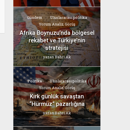
Gündem
Uluslararası politika
Yorum Analiz Görüş
Afrika Boynuzu’nda bölgesel
rekabet ve Türkiye’nin
stratejisi
yazan
Bahri Ak
Politika
Uluslararası politika
Yorum Analiz Görüş
Kırk günlük savaştan
“Hürmüz” pazarlığına
yazan
Bahri Ak