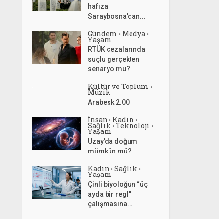
hafıza:
Saraybosna’dan...
Gündem
Medya
•
•
Yaşam
RTÜK cezalarında
suçlu gerçekten
senaryo mu?
Kültür ve Toplum
•
Müzik
Arabesk 2.00
İnsan
Kadın
•
•
Sağlık
Teknoloji
•
•
Yaşam
Uzay’da doğum
mümkün mü?
Kadın
Sağlık
•
•
Yaşam
Çinli biyoloğun “üç
ayda bir regl”
çalışmasına...