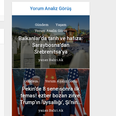
Yorum Analiz Görüş
Gündem
Yaşam
Yorum Analiz Görüş
Balkanlar’da tarih ve hafıza:
Saraybosna’dan
Srebrenitsa’ya
yazan
Bahri Ak
Gündem
Yorum Analiz Görüş
Pekin’de 8 sene sonra ilk
temas! ezber bozan zirve:
Trump’ın ‘uysallığı’, Şi’nin...
yazan
Bahri Ak