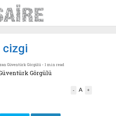
cizgi
zan
Güventürk Görgülü
1 min read
Güventürk Görgülü
A
-
+