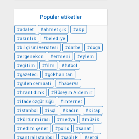
Popüler etiketler
adalet
ahmet şık
akp
azınlık
belediye
bilgi üniversitesi
darbe
doğa
ergenekon
ermeni
eylem
eğitim
film
futbol
gazeteci
gökhan tan
gülen cemaati
habervs
hrant dink
Hüseyin Aldemir
ifade özgürlüğü
internet
istanbul
işçi
kadın
kitap
kültür mirası
medya
müzik
nedim şener
polis
sanat
santralistanbul
sağlık
sergi