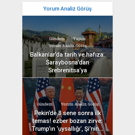
Yorum Analiz Görüş
Gündem
Yaşam
Yorum Analiz Görüş
Balkanlar’da tarih ve hafıza:
Saraybosna’dan
Srebrenitsa’ya
yazan
Bahri Ak
Gündem
Yorum Analiz Görüş
Pekin’de 8 sene sonra ilk
temas! ezber bozan zirve:
Trump’ın ‘uysallığı’, Şi’nin...