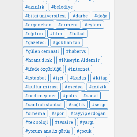
azınlık
belediye
bilgi üniversitesi
darbe
doğa
ergenekon
ermeni
eylem
eğitim
film
futbol
gazeteci
gökhan tan
gülen cemaati
habervs
hrant dink
Hüseyin Aldemir
ifade özgürlüğü
internet
istanbul
işçi
kadın
kitap
kültür mirası
medya
müzik
nedim şener
polis
sanat
santralistanbul
sağlık
sergi
sinema
spor
tayyip erdoğan
teknoloji
tvsaire
yargı
yorum analiz görüş
çocuk