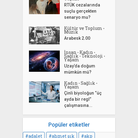
RTÜK cezalarında
suçlu gerçekten
senaryo mu?
Kültür ve Toplum
•
Müzik
Arabesk 2.00
İnsan
Kadın
•
•
Sağlık
Teknoloji
•
•
Yaşam
Uzay’da doğum
mümkün mü?
Kadın
Sağlık
•
•
Yaşam
Çinli biyoloğun “üç
ayda bir regl”
çalışmasına...
Popüler etiketler
adalet
ahmet şık
akp