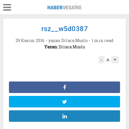
rsz__w5d0387
29 Kasım 2016
yazan
Dilara Muslu
1 min read
Yazan:
Dilara Muslu
-
+
A