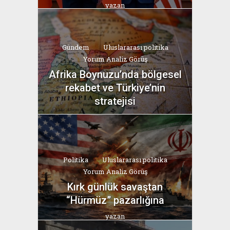
yazan
Bahri Ak
Gündem
Uluslararası politika
Yorum Analiz Görüş
Afrika Boynuzu’nda bölgesel
rekabet ve Türkiye’nin
stratejisi
yazan
Bahri Ak
Politika
Uluslararası politika
Yorum Analiz Görüş
Kırk günlük savaştan
“Hürmüz” pazarlığına
yazan
Bahri Ak