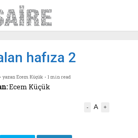
çalan hafıza 2
yazan
Ecem Küçük
1 min read
an:
Ecem Küçük
A
-
+