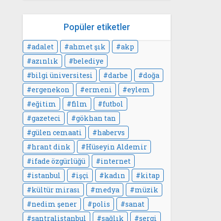
Popüler etiketler
adalet
ahmet şık
akp
azınlık
belediye
bilgi üniversitesi
darbe
doğa
ergenekon
ermeni
eylem
eğitim
film
futbol
gazeteci
gökhan tan
gülen cemaati
habervs
hrant dink
Hüseyin Aldemir
ifade özgürlüğü
internet
istanbul
işçi
kadın
kitap
kültür mirası
medya
müzik
nedim şener
polis
sanat
santralistanbul
sağlık
sergi