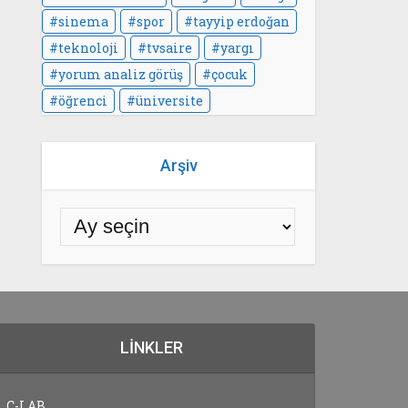
sinema
spor
tayyip erdoğan
teknoloji
tvsaire
yargı
yorum analiz görüş
çocuk
öğrenci
üniversite
Arşiv
LINKLER
C-LAB