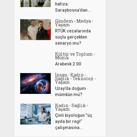
hafıza:
Saraybosna’dan...
Gündem
Medya
•
•
Yaşam
RTÜK cezalarında
suçlu gerçekten
senaryo mu?
Kültür ve Toplum
•
Müzik
Arabesk 2.00
İnsan
Kadın
•
•
Sağlık
Teknoloji
•
•
Yaşam
Uzay’da doğum
mümkün mü?
Kadın
Sağlık
•
•
Yaşam
Çinli biyoloğun “üç
ayda bir regl”
çalışmasına...