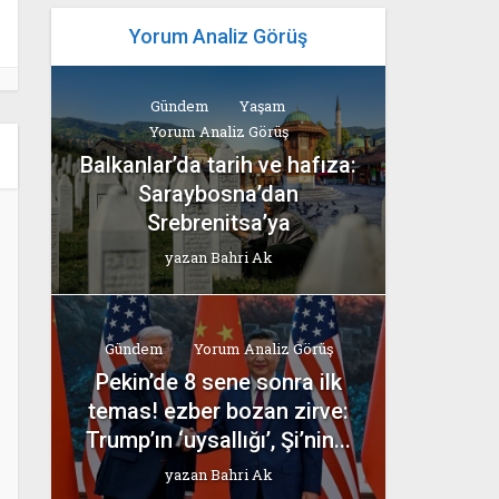
Yorum Analiz Görüş
Gündem
Yaşam
Yorum Analiz Görüş
Balkanlar’da tarih ve hafıza:
Saraybosna’dan
Srebrenitsa’ya
yazan
Bahri Ak
Gündem
Yorum Analiz Görüş
Pekin’de 8 sene sonra ilk
temas! ezber bozan zirve:
Trump’ın ‘uysallığı’, Şi’nin...
yazan
Bahri Ak