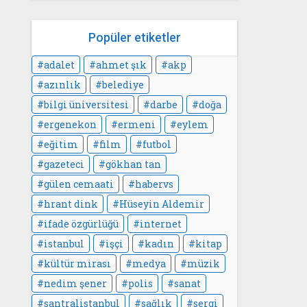
Popüler etiketler
adalet
ahmet şık
akp
azınlık
belediye
bilgi üniversitesi
darbe
doğa
ergenekon
ermeni
eylem
eğitim
film
futbol
gazeteci
gökhan tan
gülen cemaati
habervs
hrant dink
Hüseyin Aldemir
ifade özgürlüğü
internet
istanbul
işçi
kadın
kitap
kültür mirası
medya
müzik
nedim şener
polis
sanat
santralistanbul
sağlık
sergi