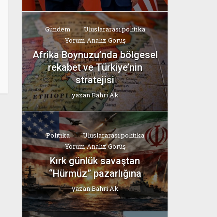
Gündem
Uluslararası politika
Yorum Analiz Görüş
Afrika Boynuzu’nda bölgesel
rekabet ve Türkiye’nin
stratejisi
yazan
Bahri Ak
Politika
Uluslararası politika
Yorum Analiz Görüş
Kırk günlük savaştan
“Hürmüz” pazarlığına
yazan
Bahri Ak