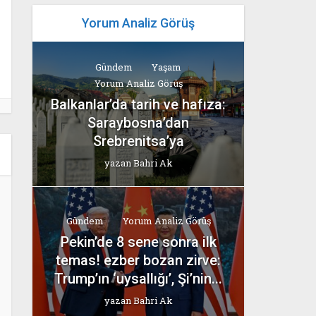
Yorum Analiz Görüş
Gündem
Yaşam
Yorum Analiz Görüş
Balkanlar’da tarih ve hafıza:
Saraybosna’dan
Srebrenitsa’ya
yazan
Bahri Ak
Gündem
Yorum Analiz Görüş
Pekin’de 8 sene sonra ilk
temas! ezber bozan zirve:
Trump’ın ‘uysallığı’, Şi’nin...
yazan
Bahri Ak