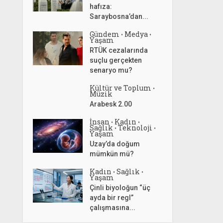
hafıza:
Saraybosna’dan...
Gündem
Medya
•
•
Yaşam
RTÜK cezalarında
suçlu gerçekten
senaryo mu?
Kültür ve Toplum
•
Müzik
Arabesk 2.00
İnsan
Kadın
•
•
Sağlık
Teknoloji
•
•
Yaşam
Uzay’da doğum
mümkün mü?
Kadın
Sağlık
•
•
Yaşam
Çinli biyoloğun “üç
ayda bir regl”
çalışmasına...