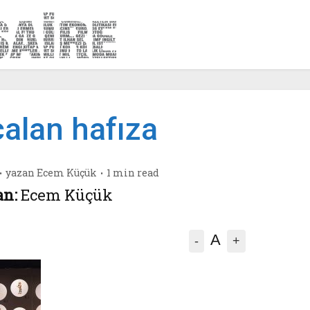
 çalan hafıza
yazan
Ecem Küçük
1 min read
an:
Ecem Küçük
A
-
+