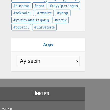
sinema
spor
tayyip erdoğan
teknoloji
tvsaire
yargı
yorum analiz görüş
çocuk
öğrenci
üniversite
Arşiv
LINKLER
C-LAB