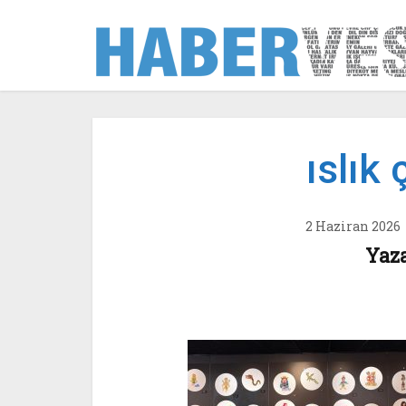
ıslık
2 Haziran 2026
Yaz