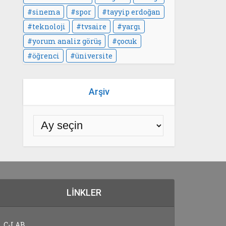
sinema
spor
tayyip erdoğan
teknoloji
tvsaire
yargı
yorum analiz görüş
çocuk
öğrenci
üniversite
Arşiv
LINKLER
C-LAB