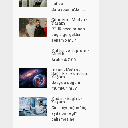
hafıza:
Saraybosna’dan...
Gündem
Medya
•
•
Yaşam
RTÜK cezalarında
suçlu gerçekten
senaryo mu?
Kültür ve Toplum
•
Müzik
Arabesk 2.00
İnsan
Kadın
•
•
Sağlık
Teknoloji
•
•
Yaşam
Uzay’da doğum
mümkün mü?
Kadın
Sağlık
•
•
Yaşam
Çinli biyoloğun “üç
ayda bir regl”
çalışmasına...