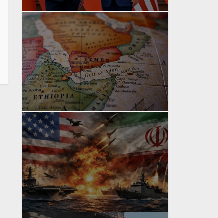
yazan
Bahri Ak
yazan
Bahri Ak