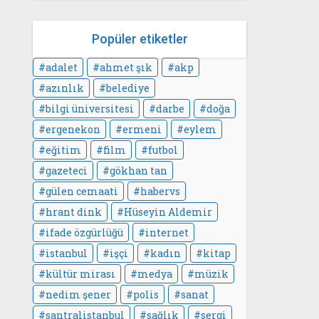
Popüler etiketler
adalet
ahmet şık
akp
azınlık
belediye
bilgi üniversitesi
darbe
doğa
ergenekon
ermeni
eylem
eğitim
film
futbol
gazeteci
gökhan tan
gülen cemaati
habervs
hrant dink
Hüseyin Aldemir
ifade özgürlüğü
internet
istanbul
işçi
kadın
kitap
kültür mirası
medya
müzik
nedim şener
polis
sanat
santralistanbul
sağlık
sergi