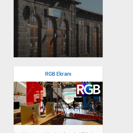
yazan
Bahri Ak
RGB Ekranı