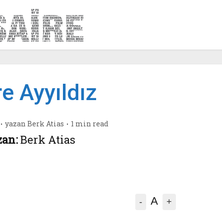
e Ayyıldız
yazan
Berk Atias
1 min read
zan:
Berk Atias
A
-
+