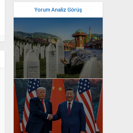
Yorum Analiz Görüş
yazan
Bahri Ak
yazan
Bahri Ak