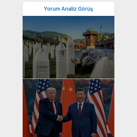
Yorum Analiz Görüş
yazan
Bahri Ak
yazan
Bahri Ak