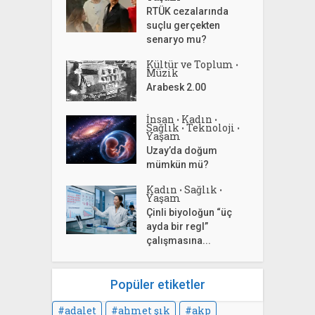
RTÜK cezalarında
suçlu gerçekten
senaryo mu?
Kültür ve Toplum
•
Müzik
Arabesk 2.00
İnsan
Kadın
•
•
Sağlık
Teknoloji
•
•
Yaşam
Uzay’da doğum
mümkün mü?
Kadın
Sağlık
•
•
Yaşam
Çinli biyoloğun “üç
ayda bir regl”
çalışmasına...
Popüler etiketler
adalet
ahmet şık
akp