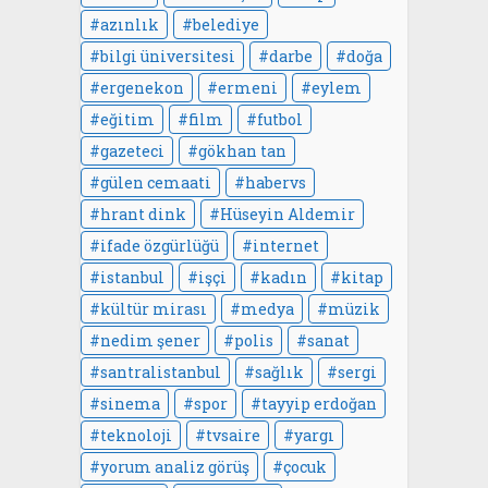
azınlık
belediye
bilgi üniversitesi
darbe
doğa
ergenekon
ermeni
eylem
eğitim
film
futbol
gazeteci
gökhan tan
gülen cemaati
habervs
hrant dink
Hüseyin Aldemir
ifade özgürlüğü
internet
istanbul
işçi
kadın
kitap
kültür mirası
medya
müzik
nedim şener
polis
sanat
santralistanbul
sağlık
sergi
sinema
spor
tayyip erdoğan
teknoloji
tvsaire
yargı
yorum analiz görüş
çocuk