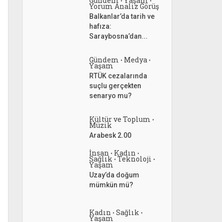
Gündem
Yaşam
•
•
Yorum Analiz Görüş
Balkanlar’da tarih ve
hafıza:
Saraybosna’dan...
Gündem
Medya
•
•
Yaşam
RTÜK cezalarında
suçlu gerçekten
senaryo mu?
Kültür ve Toplum
•
Müzik
Arabesk 2.00
İnsan
Kadın
•
•
Sağlık
Teknoloji
•
•
Yaşam
Uzay’da doğum
mümkün mü?
Kadın
Sağlık
•
•
Yaşam