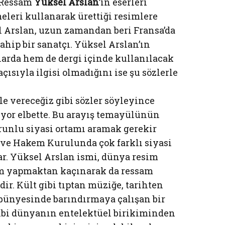
a Ressam
Yüksel Arslan
’ın eserleri
eleri kullanarak ürettiği resimlere
l Arslan, uzun zamandan beri Fransa’da
ahip bir sanatçı. Yüksel Arslan’ın
larda hem de dergi içinde kullanılacak
açısıyla ilgisi olmadığını ise şu sözlerle
le vereceğiz gibi sözler söyleyince
ıyor elbette. Bu arayış temayülünün
runlu siyasi ortamı aramak gerekir
 ve Hakem Kurulunda çok farklı siyasi
ar. Yüksel Arslan ismi, dünya resim
im yapmaktan kaçınarak da ressam
ir. Kült gibi tıptan müziğe, tarihten
 bünyesinde barındırmaya çalışan bir
gibi dünyanın entelektüel birikiminden