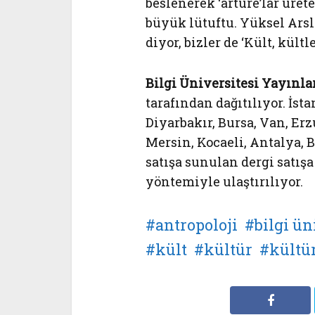
beslenerek ‘arture’lar üret
büyük lütuftu. Yüksel Arsla
diyor, bizler de ‘Kült, kültl
Bilgi Üniversitesi Yayınla
tarafından dağıtılıyor. İst
Diyarbakır, Bursa, Van, Er
Mersin, Kocaeli, Antalya, 
satışa sunulan dergi satış
yöntemiyle ulaştırılıyor.
antropoloji
bilgi ün
kült
kültür
kültü