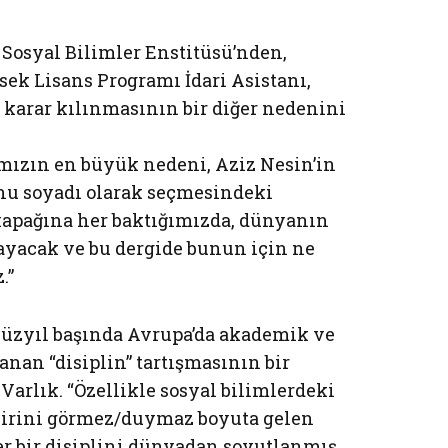
i Sosyal Bilimler Enstitüsü’nden,
ek Lisans Programı İdari Asistanı,
karar kılınmasının bir diğer nedenini
mızın en büyük nedeni, Aziz Nesin’in
nu soyadı olarak seçmesindeki
kapağına her baktığımızda, dünyanın
layacak ve bu dergide bunun için ne
.”
 yüzyıl başında Avrupa’da akademik ve
anan “disiplin” tartışmasının bir
arlık. “Özellikle sosyal bilimlerdeki
rbirini görmez/duymaz boyuta gelen
 bir disiplini dünyadan soyutlanmış