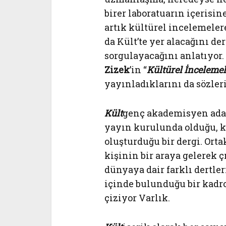
birer laboratuarın içerisi
artık kültürel incelemeler
da Kült’te yer alacağını d
sorgulayacağını anlatıyor.
Zizek
’in “
Kültürel İnceleme
yayınladıklarını da sözleri
Kült
genç akademisyen aday
yayın kurulunda olduğu, k
oluşturduğu bir dergi. Ort
kişinin bir araya gelerek ç
dünyaya dair farklı dertle
içinde bulunduğu bir kadro
çiziyor Varlık.