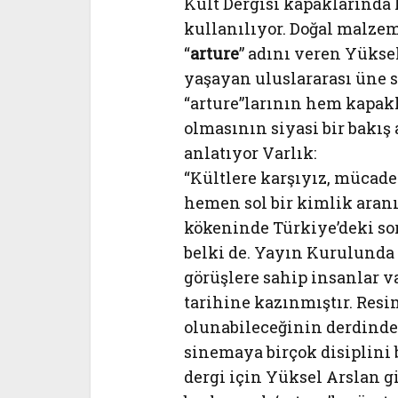
Kült Dergisi kapaklarınd
kullanılıyor. Doğal malzem
“
arture
” adını veren Yükse
yaşayan uluslararası üne s
“arture”larının hem kapak
olmasının siyasi bir bakış 
anlatıyor Varlık:
“Kültlere karşıyız, mücade
hemen sol bir kimlik aran
kökeninde Türkiye’deki so
belki de. Yayın Kurulunda
görüşlere sahip insanlar v
tarihine kazınmıştır. Res
olunabileceğinin derdinded
sinemaya birçok disiplini
dergi için Yüksel Arslan 