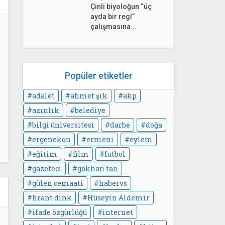
Çinli biyoloğun “üç
ayda bir regl”
çalışmasına...
Popüler etiketler
adalet
ahmet şık
akp
azınlık
belediye
bilgi üniversitesi
darbe
doğa
ergenekon
ermeni
eylem
eğitim
film
futbol
gazeteci
gökhan tan
gülen cemaati
habervs
hrant dink
Hüseyin Aldemir
ifade özgürlüğü
internet