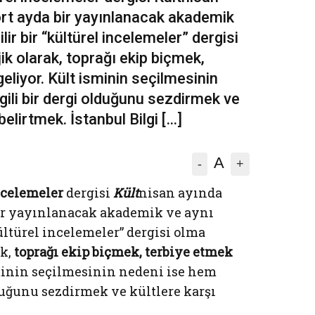
ört ayda bir yayınlanacak akademik
r bir “kültürel incelemeler” dergisi
k olarak, toprağı ekip biçmek,
eliyor. Kült isminin seçilmesinin
lgili bir dergi olduğunu sezdirmek ve
 belirtmek. İstanbul Bilgi […]
A
-
+
ncelemeler
dergisi
Kült
nisan ayında
bir yayınlanacak akademik ve aynı
ltürel incelemeler” dergisi olma
ak,
toprağı ekip biçmek, terbiye etmek
minin seçilmesinin nedeni ise hem
lduğunu sezdirmek ve kültlere karşı