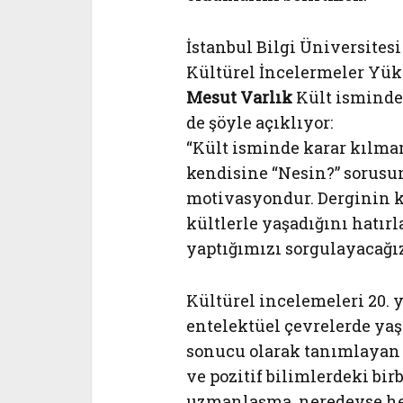
İstanbul Bilgi Üniversites
Kültürel İncelermeler Yüks
Mesut Varlık
Kült isminde 
de şöyle açıklıyor:
“Kült isminde karar kılma
kendisine “Nesin?” sorusu
motivasyondur. Derginin 
kültlerle yaşadığını hatır
yaptığımızı sorgulayacağız
Kültürel incelemeleri 20.
entelektüel çevrelerde yaş
sonucu olarak tanımlayan V
ve pozitif bilimlerdeki bi
uzmanlaşma, neredeyse her