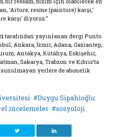
en bir ressam, bizim için olabilecek en
n, ‘Arture, resme (painture) karşı,’
ere karşı’ diyoruz.”
rı
tarafından yayınlanan dergi Punto
anbul, Ankara, İzmir, Adana, Gaziantep,
zurum, Antakya, Kütahya, Eskişehir,
Batman, Sakarya, Trabzon ve Kıbrıs’ta
a sunulmayan yerlere de abonelik
iversitesi
Duygu Sipahioğlu
rel incelemeler
sosyoloji