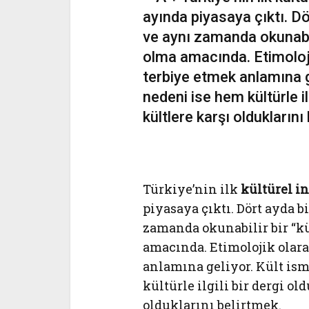
ayında piyasaya çıktı. D
ve aynı zamanda okunabili
olma amacında. Etimoloji
terbiye etmek anlamına g
nedeni ise hem kültürle i
kültlere karşı olduklarını
Türkiye’nin ilk
kültürel i
piyasaya çıktı. Dört ayda 
zamanda okunabilir bir “kü
amacında. Etimolojik olar
anlamına geliyor. Kült is
kültürle ilgili bir dergi o
olduklarını belirtmek.