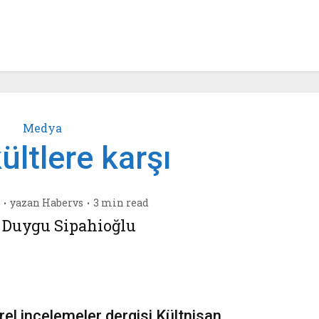
Medya
kültlere karşı
yazan
Habervs
3 min read
Duygu Sipahioğlu
ürel incelemeler dergisi Kültnisan