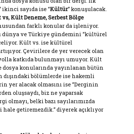
ında dosya konusu olan bir dergi. İlk
” ikinci sayıda ise “
Kültür
” konuşulacak.
t vs, Kült Deneme, Serbest Bölge
usundan farklı konular da işleniyor.
ü dünya ve Türkiye gündemini “kültürel
liyor. Kült vs. ise kültürel
tışıyor. Çevirilere de yer verecek olan
 yolla katkıda bulunmayı umuyor. Kült
kle dosya konularında yayınlanan bütün
 dışındaki bölümlerde ise hakemli
in yer alacak olmasını ise “Derginin
en oluşsaydı, biz ne yaparsak
ergi olmayı, belki bazı sayılarımızda
i hale getiremezdik.” diyerek açıklıyor