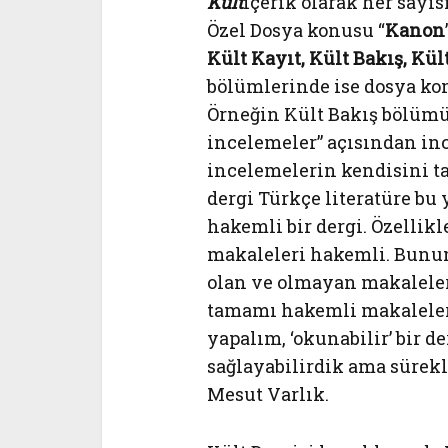
Kült
içerik olarak her sayıs
Özel Dosya konusu “
Kanon
Kült Kayıt, Kült Bakış, Kül
bölümlerinde ise dosya kon
Örneğin Kült Bakış bölüm
incelemeler” açısından ince
incelemelerin kendisini tar
dergi Türkçe literatüre bu
hakemli bir dergi. Özelli
makaleleri hakemli. Bunun
olan ve olmayan makaleler
tamamı hakemli makalelerd
yapalım, ‘okunabilir’ bir d
sağlayabilirdik ama sürekl
Mesut Varlık.