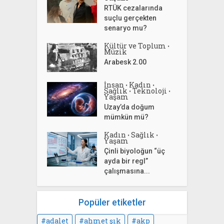
RTÜK cezalarında
suçlu gerçekten
senaryo mu?
Kültür ve Toplum
•
Müzik
Arabesk 2.00
İnsan
Kadın
•
•
Sağlık
Teknoloji
•
•
Yaşam
Uzay’da doğum
mümkün mü?
Kadın
Sağlık
•
•
Yaşam
Çinli biyoloğun “üç
ayda bir regl”
çalışmasına...
Popüler etiketler
adalet
ahmet şık
akp