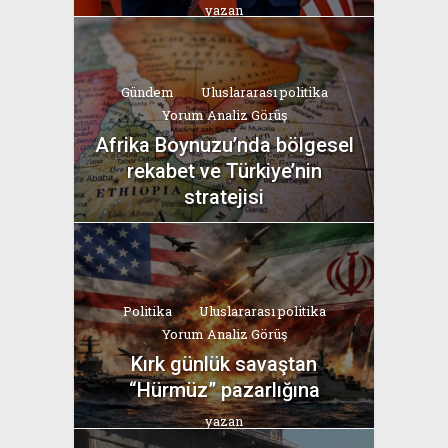
yazan
Bahri Ak
Gündem
Uluslararası politika
Yorum Analiz Görüş
Afrika Boynuzu’nda bölgesel
rekabet ve Türkiye’nin
stratejisi
yazan
Bahri Ak
Politika
Uluslararası politika
Yorum Analiz Görüş
Kırk günlük savaştan
“Hürmüz” pazarlığına
yazan
Bahri Ak