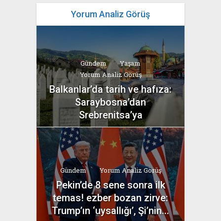
Yorum Analiz Görüş
Gündem
Yaşam
Yorum Analiz Görüş
Balkanlar’da tarih ve hafıza:
Saraybosna’dan
Srebrenitsa’ya
yazan
Bahri Ak
Gündem
Yorum Analiz Görüş
Pekin’de 8 sene sonra ilk
temas! ezber bozan zirve:
Trump’ın ‘uysallığı’, Şi’nin...