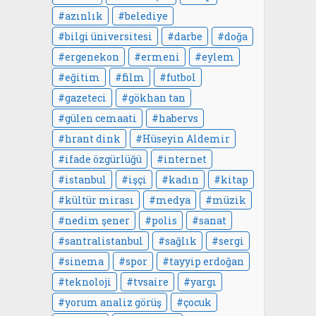
azınlık
belediye
bilgi üniversitesi
darbe
doğa
ergenekon
ermeni
eylem
eğitim
film
futbol
gazeteci
gökhan tan
gülen cemaati
habervs
hrant dink
Hüseyin Aldemir
ifade özgürlüğü
internet
istanbul
işçi
kadın
kitap
kültür mirası
medya
müzik
nedim şener
polis
sanat
santralistanbul
sağlık
sergi
sinema
spor
tayyip erdoğan
teknoloji
tvsaire
yargı
yorum analiz görüş
çocuk