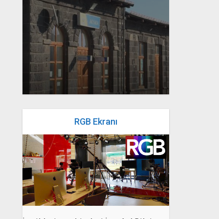
yazan
Bahri Ak
RGB Ekranı