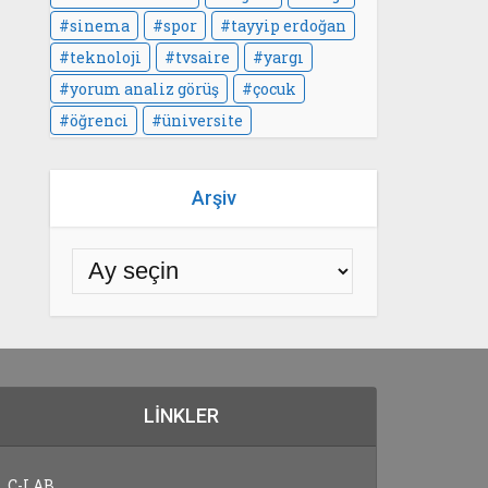
sinema
spor
tayyip erdoğan
teknoloji
tvsaire
yargı
yorum analiz görüş
çocuk
öğrenci
üniversite
Arşiv
LINKLER
C-LAB