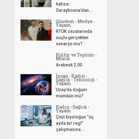
hafıza:
Saraybosna’dan...
Gündem
Medya
•
•
Yaşam
RTÜK cezalarında
suçlu gerçekten
senaryo mu?
Kültür ve Toplum
•
Müzik
Arabesk 2.00
İnsan
Kadın
•
•
Sağlık
Teknoloji
•
•
Yaşam
Uzay’da doğum
mümkün mü?
Kadın
Sağlık
•
•
Yaşam
Çinli biyoloğun “üç
ayda bir regl”
çalışmasına...