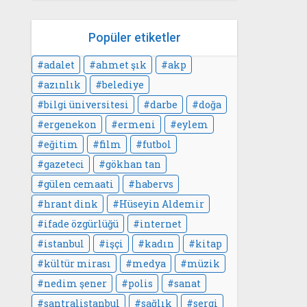
Popüler etiketler
adalet
ahmet şık
akp
azınlık
belediye
bilgi üniversitesi
darbe
doğa
ergenekon
ermeni
eylem
eğitim
film
futbol
gazeteci
gökhan tan
gülen cemaati
habervs
hrant dink
Hüseyin Aldemir
ifade özgürlüğü
internet
istanbul
işçi
kadın
kitap
kültür mirası
medya
müzik
nedim şener
polis
sanat
santralistanbul
sağlık
sergi