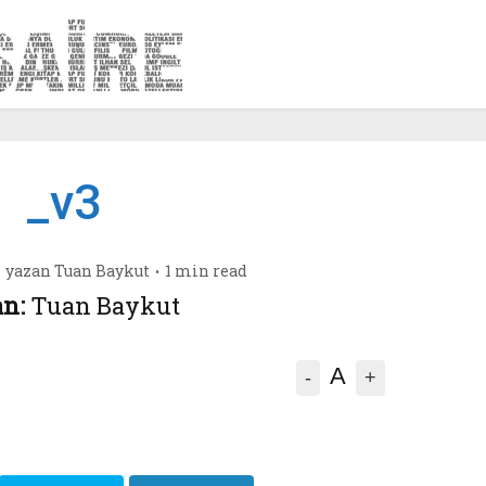
_v3
yazan
Tuan Baykut
1 min read
n:
Tuan Baykut
A
-
+