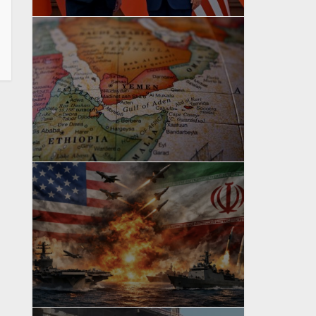
yazan
Bahri Ak
yazan
Bahri Ak