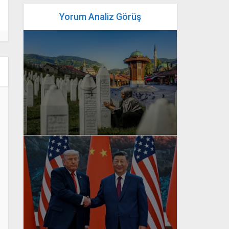
Yorum Analiz Görüş
yazan
Bahri Ak
yazan
Bahri Ak