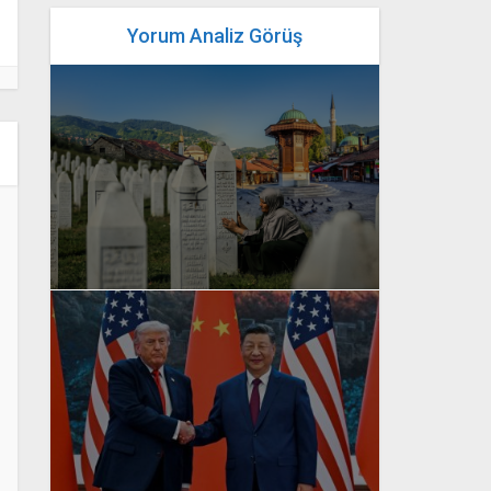
Yorum Analiz Görüş
yazan
Bahri Ak
yazan
Bahri Ak