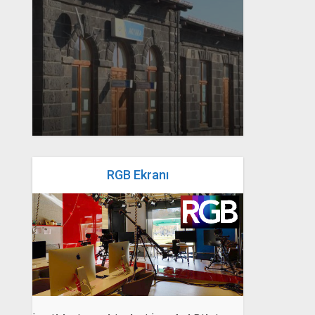
yazan
Bahri Ak
RGB Ekranı