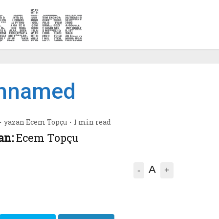
nnamed
yazan
Ecem Topçu
1 min read
an:
Ecem Topçu
A
-
+