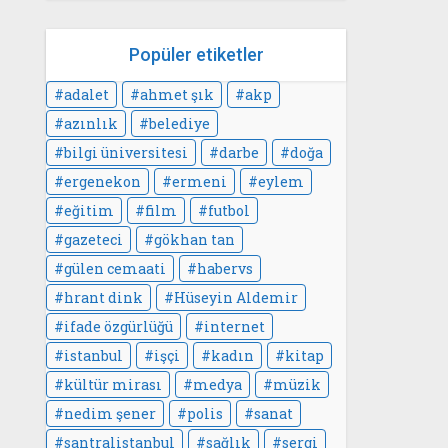
Popüler etiketler
adalet
ahmet şık
akp
azınlık
belediye
bilgi üniversitesi
darbe
doğa
ergenekon
ermeni
eylem
eğitim
film
futbol
gazeteci
gökhan tan
gülen cemaati
habervs
hrant dink
Hüseyin Aldemir
ifade özgürlüğü
internet
istanbul
işçi
kadın
kitap
kültür mirası
medya
müzik
nedim şener
polis
sanat
santralistanbul
sağlık
sergi