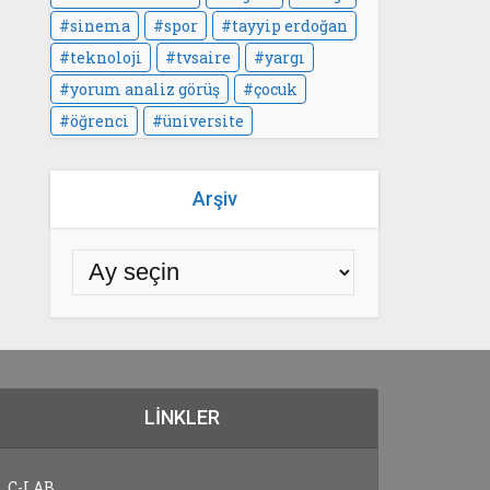
sinema
spor
tayyip erdoğan
teknoloji
tvsaire
yargı
yorum analiz görüş
çocuk
öğrenci
üniversite
Arşiv
LINKLER
C-LAB