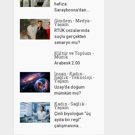
hafıza:
Saraybosna’dan...
Gündem
Medya
•
•
Yaşam
RTÜK cezalarında
suçlu gerçekten
senaryo mu?
Kültür ve Toplum
•
Müzik
Arabesk 2.00
İnsan
Kadın
•
•
Sağlık
Teknoloji
•
•
Yaşam
Uzay’da doğum
mümkün mü?
Kadın
Sağlık
•
•
Yaşam
Çinli biyoloğun “üç
ayda bir regl”
çalışmasına...