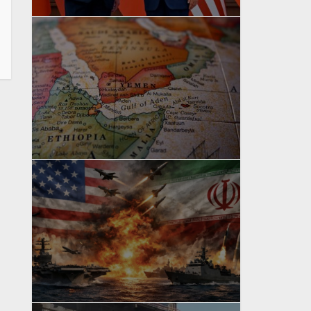
yazan
Bahri Ak
yazan
Bahri Ak