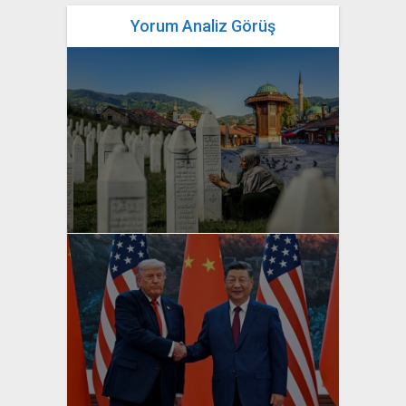
Yorum Analiz Görüş
yazan
Bahri Ak
yazan
Bahri Ak