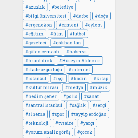
azınlık
belediye
bilgi üniversitesi
darbe
doğa
ergenekon
ermeni
eylem
eğitim
film
futbol
gazeteci
gökhan tan
gülen cemaati
habervs
hrant dink
Hüseyin Aldemir
ifade özgürlüğü
internet
istanbul
işçi
kadın
kitap
kültür mirası
medya
müzik
nedim şener
polis
sanat
santralistanbul
sağlık
sergi
sinema
spor
tayyip erdoğan
teknoloji
tvsaire
yargı
yorum analiz görüş
çocuk