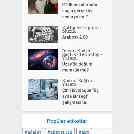
RTÜK cezalarında
suçlu gerçekten
senaryo mu?
Kültür ve Toplum
•
Müzik
Arabesk 2.00
İnsan
Kadın
•
•
Sağlık
Teknoloji
•
•
Yaşam
Uzay’da doğum
mümkün mü?
Kadın
Sağlık
•
•
Yaşam
Çinli biyoloğun “üç
ayda bir regl”
çalışmasına...
Popüler etiketler
adalet
ahmet şık
akp