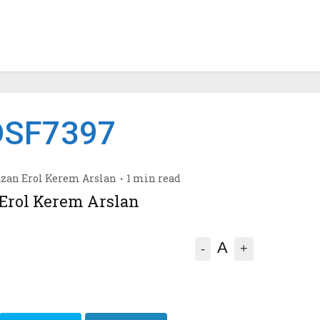
DSF7397
azan
Erol Kerem Arslan
1 min read
Erol Kerem Arslan
A
-
+