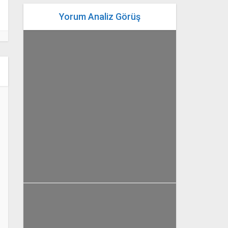
Yorum Analiz Görüş
Gündem
Yaşam
Yorum Analiz Görüş
Balkanlar’da tarih ve hafıza:
Saraybosna’dan
Srebrenitsa’ya
yazan
Bahri Ak
Gündem
Yorum Analiz Görüş
Pekin’de 8 sene sonra ilk
temas! ezber bozan zirve:
Trump’ın ‘uysallığı’, Şi’nin...
yazan
Bahri Ak