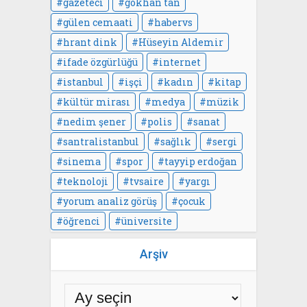
gazeteci
gökhan tan
gülen cemaati
habervs
hrant dink
Hüseyin Aldemir
ifade özgürlüğü
internet
istanbul
işçi
kadın
kitap
kültür mirası
medya
müzik
nedim şener
polis
sanat
santralistanbul
sağlık
sergi
sinema
spor
tayyip erdoğan
teknoloji
tvsaire
yargı
yorum analiz görüş
çocuk
öğrenci
üniversite
Arşiv