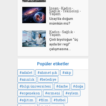
İnsan
Kadın
•
•
Sağlık
Teknoloji
•
•
Yaşam
Uzay’da doğum
mümkün mü?
Kadın
Sağlık
•
•
Yaşam
Çinli biyoloğun “üç
ayda bir regl”
çalışmasına...
Popüler etiketler
adalet
ahmet şık
akp
azınlık
belediye
bilgi üniversitesi
darbe
doğa
ergenekon
ermeni
eylem
eğitim
film
futbol