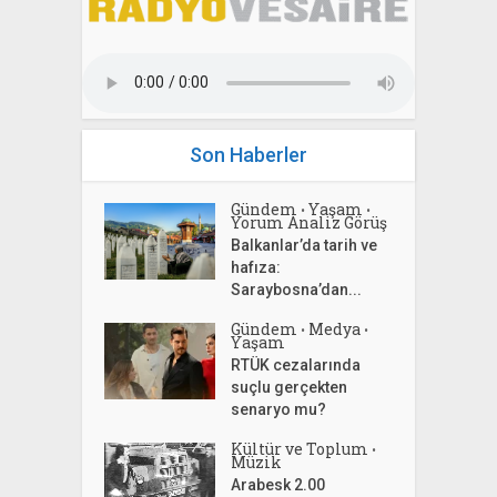
Son Haberler
Gündem
Yaşam
•
•
Yorum Analiz Görüş
Balkanlar’da tarih ve
hafıza:
Saraybosna’dan...
Gündem
Medya
•
•
Yaşam
RTÜK cezalarında
suçlu gerçekten
senaryo mu?
Kültür ve Toplum
•
Müzik
Arabesk 2.00