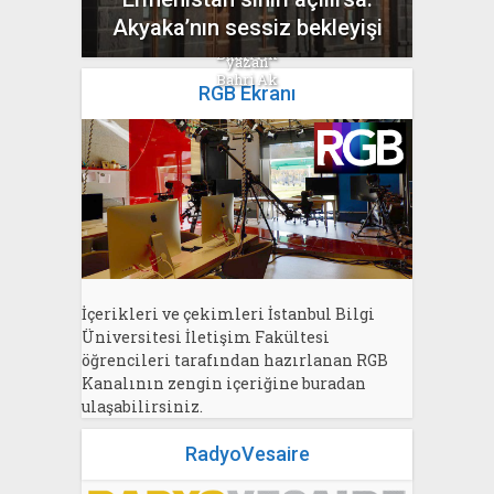
“Hürmüz” pazarlığına
Akyaka’nın sessiz bekleyişi
yazan
Bahri Ak
yazan
Bahri Ak
RGB Ekranı
İçerikleri ve çekimleri İstanbul Bilgi
Üniversitesi İletişim Fakültesi
öğrencileri tarafından hazırlanan RGB
Kanalının zengin içeriğine buradan
ulaşabilirsiniz.
RadyoVesaire