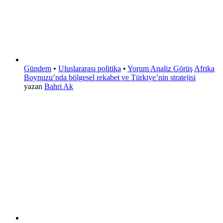
Gündem
•
Uluslararası politika
•
Yorum Analiz Görüş
Afrika
Boynuzu’nda bölgesel rekabet ve Türkiye’nin stratejisi
yazan
Bahri Ak