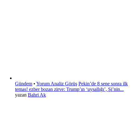
Gündem
•
Yorum Analiz Görüş
Pekin’de 8 sene sonra ilk
temas! ezber bozan zirve: Trump’ın ‘uysallığı’, Şi’nin...
yazan
Bahri Ak