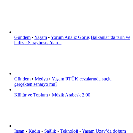
Gündem
•
Yaşam
•
Yorum Analiz Görüş
Balkanlar’da tarih ve
hafıza: Saraybosna’dan...
Gündem
•
Medya
•
Yaşam
RTÜK cezalarında suçlu
gerçekten senaryo mu?
Kültür ve Toplum
•
Müzik
Arabesk 2.00
İnsan
•
Kadın
•
Sağlık
•
Teknoloji
•
Yaşam
Uzay’da doğum