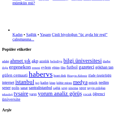
mümkün mü?
Kadın
•
Sağlık
•
Yaşam
Çinli biyoloğun “üç ayda bir regl”
çalışmasına...
Popüler etiketler
bilgi üniversitesi
ahmet şık
akp
azınlık
belediye
darbe
adalet
ergenekon
gazeteci
futbol
gökhan tan
eylem
eğitim
film
doğa
ermeni
habervs
gülen cemaati
ifade özgürlüğü
hrant dink
Hüseyin Aldemir
istanbul
medya
internet
nedim
kadın
müzik
işçi
kitap
kültür mirası
şener
polis
santralistanbul
spor
sanat
sinema
sergi
tayyip erdoğan
sağlık
tvsaire
yorum analiz görüş
öğrenci
yargı
çocuk
teknoloji
üniversite
Arşiv