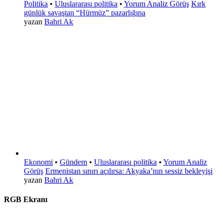
Politika
•
Uluslararası politika
•
Yorum Analiz Görüş
Kırk
günlük savaştan “Hürmüz” pazarlığına
yazan
Bahri Ak
Ekonomi
•
Gündem
•
Uluslararası politika
•
Yorum Analiz
Görüş
Ermenistan sınırı açılırsa: Akyaka’nın sessiz bekleyişi
yazan
Bahri Ak
RGB Ekranı