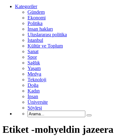
Kategoriler
Gündem
Ekonomi
Politika
İnsan hakları
Uluslararası politika
İstanbul
Kültür ve Toplum
Sanat
Spor
Sağlık
Yaşam
Medya
Teknoloji
Doğa
Kadın
İnsan
Üniversite
Söyleşi
Etiket -mohyeldin jazeera