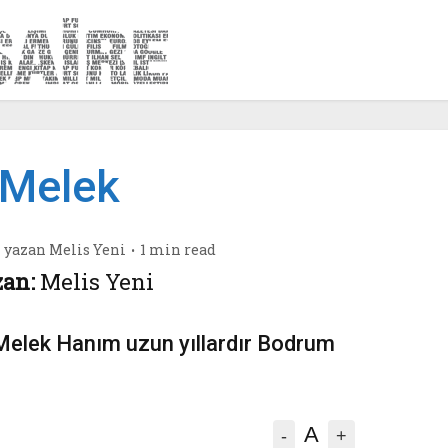
Melek
yazan
Melis Yeni
1 min read
an:
Melis Yeni
i Melek Hanım uzun yıllardır Bodrum
A
-
+