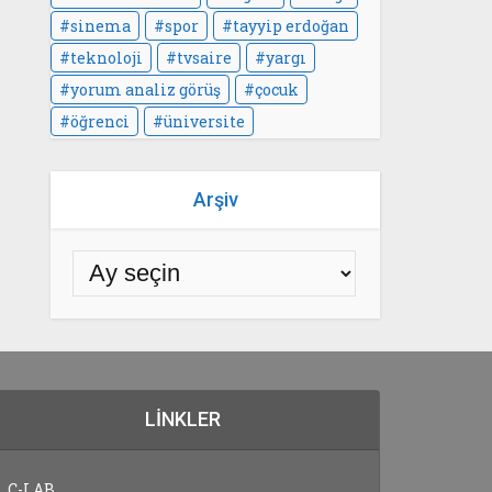
sinema
spor
tayyip erdoğan
teknoloji
tvsaire
yargı
yorum analiz görüş
çocuk
öğrenci
üniversite
Arşiv
LINKLER
C-LAB