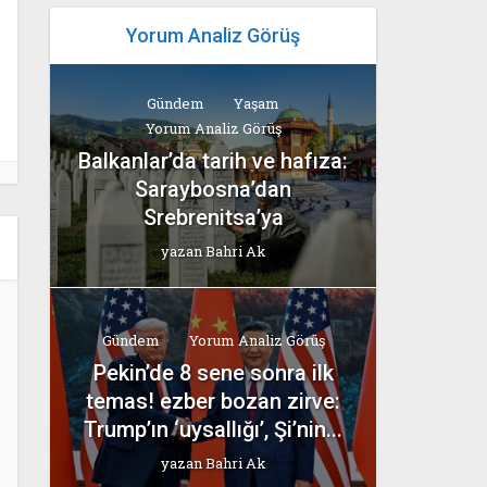
Yorum Analiz Görüş
Gündem
Yaşam
Yorum Analiz Görüş
Balkanlar’da tarih ve hafıza:
Saraybosna’dan
Srebrenitsa’ya
yazan
Bahri Ak
Gündem
Yorum Analiz Görüş
Pekin’de 8 sene sonra ilk
temas! ezber bozan zirve:
Trump’ın ‘uysallığı’, Şi’nin...
yazan
Bahri Ak