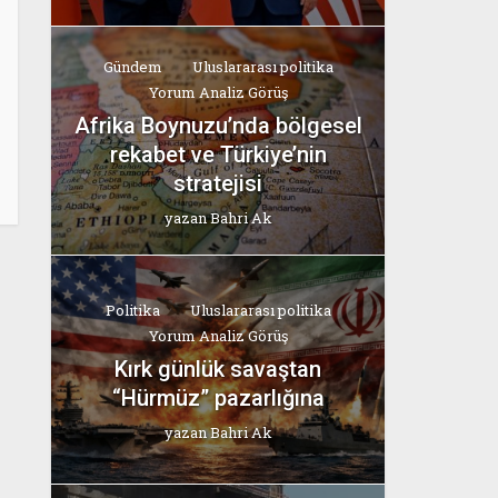
Gündem
Uluslararası politika
Yorum Analiz Görüş
Afrika Boynuzu’nda bölgesel
rekabet ve Türkiye’nin
stratejisi
yazan
Bahri Ak
Politika
Uluslararası politika
Yorum Analiz Görüş
Kırk günlük savaştan
“Hürmüz” pazarlığına
yazan
Bahri Ak