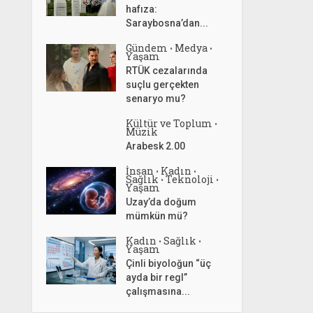
hafıza:
Saraybosna’dan...
Gündem
Medya
•
•
Yaşam
RTÜK cezalarında
suçlu gerçekten
senaryo mu?
Kültür ve Toplum
•
Müzik
Arabesk 2.00
İnsan
Kadın
•
•
Sağlık
Teknoloji
•
•
Yaşam
Uzay’da doğum
mümkün mü?
Kadın
Sağlık
•
•
Yaşam
Çinli biyoloğun “üç
ayda bir regl”
çalışmasına...