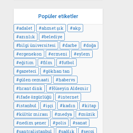
Popüler etiketler
adalet
ahmet şık
akp
azınlık
belediye
bilgi üniversitesi
darbe
doğa
ergenekon
ermeni
eylem
eğitim
film
futbol
gazeteci
gökhan tan
gülen cemaati
habervs
hrant dink
Hüseyin Aldemir
ifade özgürlüğü
internet
istanbul
işçi
kadın
kitap
kültür mirası
medya
müzik
nedim şener
polis
sanat
santralistanbul
sağlık
sergi