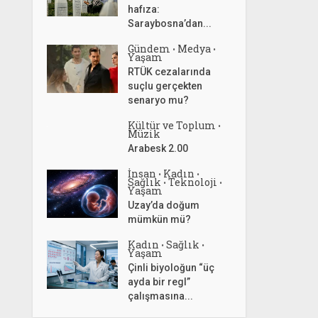
hafıza:
Saraybosna’dan...
Gündem
Medya
•
•
Yaşam
RTÜK cezalarında
suçlu gerçekten
senaryo mu?
Kültür ve Toplum
•
Müzik
Arabesk 2.00
İnsan
Kadın
•
•
Sağlık
Teknoloji
•
•
Yaşam
Uzay’da doğum
mümkün mü?
Kadın
Sağlık
•
•
Yaşam
Çinli biyoloğun “üç
ayda bir regl”
çalışmasına...