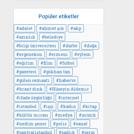
Popüler etiketler
adalet
ahmet şık
akp
azınlık
belediye
bilgi üniversitesi
darbe
doğa
ergenekon
ermeni
eylem
eğitim
film
futbol
gazeteci
gökhan tan
gülen cemaati
habervs
hrant dink
Hüseyin Aldemir
ifade özgürlüğü
internet
istanbul
işçi
kadın
kitap
kültür mirası
medya
müzik
nedim şener
polis
sanat
santralistanbul
sağlık
sergi