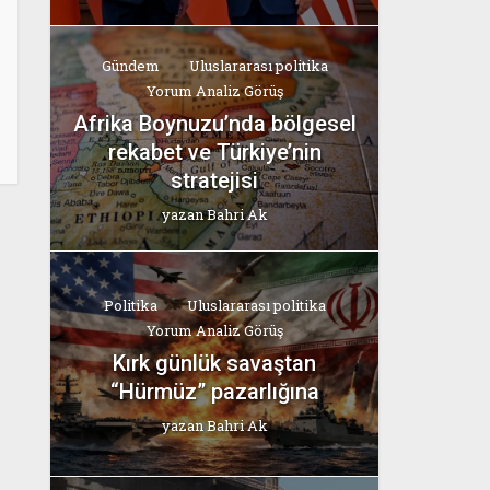
Gündem
Uluslararası politika
Yorum Analiz Görüş
Afrika Boynuzu’nda bölgesel
rekabet ve Türkiye’nin
stratejisi
yazan
Bahri Ak
Politika
Uluslararası politika
Yorum Analiz Görüş
Kırk günlük savaştan
“Hürmüz” pazarlığına
yazan
Bahri Ak