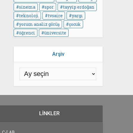
sinema
spor
tayyip erdoğan
teknoloji
tvsaire
yargı
yorum analiz görüş
çocuk
öğrenci
üniversite
Arşiv
LINKLER
C-LAB