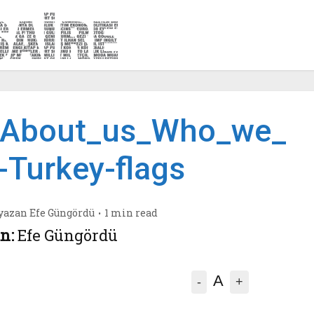
_About_us_Who_we_
-Turkey-flags
yazan
Efe Güngördü
1 min read
n:
Efe Güngördü
A
-
+