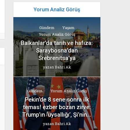
Yorum Analiz Görüş
Gündem
Yaşam
Yorum Analiz Görüş
Balkanlar’da tarih ve hafıza:
Saraybosna’dan
Srebrenitsa’ya
yazan
Bahri Ak
Gündem
Yorum Analiz Görüş
Pekin’de 8 sene sonra ilk
temas! ezber bozan zirve:
Trump’ın ‘uysallığı’, Şi’nin...
yazan
Bahri Ak