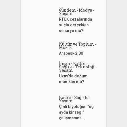
Gündem
Medya
•
•
Yaşam
RTÜK cezalarında
suçlu gerçekten
senaryo mu?
Kültür ve Toplum
•
Müzik
Arabesk 2.00
İnsan
Kadın
•
•
Sağlık
Teknoloji
•
•
Yaşam
Uzay’da doğum
mümkün mü?
Kadın
Sağlık
•
•
Yaşam
Çinli biyoloğun “üç
ayda bir regl”
çalışmasına...