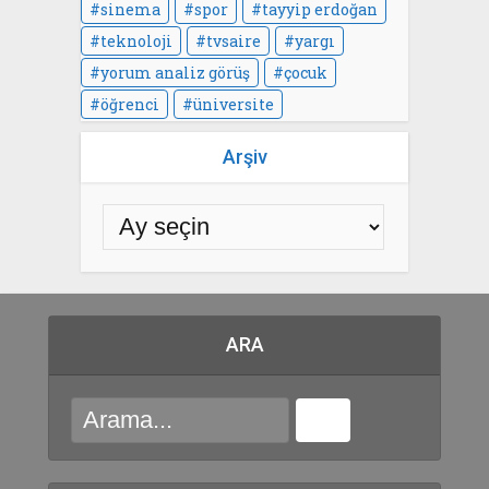
sinema
spor
tayyip erdoğan
teknoloji
tvsaire
yargı
yorum analiz görüş
çocuk
öğrenci
üniversite
Arşiv
ARA