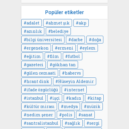
Popüler etiketler
adalet
ahmet şık
akp
azınlık
belediye
bilgi üniversitesi
darbe
doğa
ergenekon
ermeni
eylem
eğitim
film
futbol
gazeteci
gökhan tan
gülen cemaati
habervs
hrant dink
Hüseyin Aldemir
ifade özgürlüğü
internet
istanbul
işçi
kadın
kitap
kültür mirası
medya
müzik
nedim şener
polis
sanat
santralistanbul
sağlık
sergi