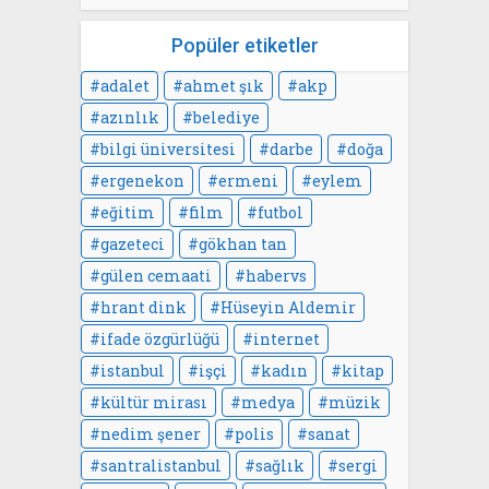
Popüler etiketler
adalet
ahmet şık
akp
azınlık
belediye
bilgi üniversitesi
darbe
doğa
ergenekon
ermeni
eylem
eğitim
film
futbol
gazeteci
gökhan tan
gülen cemaati
habervs
hrant dink
Hüseyin Aldemir
ifade özgürlüğü
internet
istanbul
işçi
kadın
kitap
kültür mirası
medya
müzik
nedim şener
polis
sanat
santralistanbul
sağlık
sergi