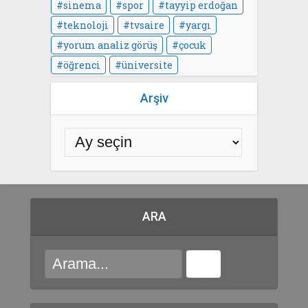
sinema
spor
tayyip erdoğan
teknoloji
tvsaire
yargı
yorum analiz görüş
çocuk
öğrenci
üniversite
Arşiv
ARA