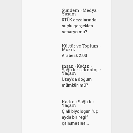
Gündem
Medya
•
•
Yaşam
RTÜK cezalarında
suçlu gerçekten
senaryo mu?
Kültür ve Toplum
•
Müzik
Arabesk 2.00
İnsan
Kadın
•
•
Sağlık
Teknoloji
•
•
Yaşam
Uzay’da doğum
mümkün mü?
Kadın
Sağlık
•
•
Yaşam
Çinli biyoloğun “üç
ayda bir regl”
çalışmasına...