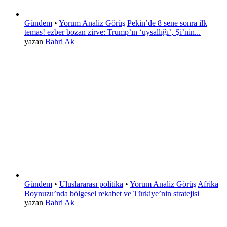
Gündem
•
Yorum Analiz Görüş
Pekin’de 8 sene sonra ilk
temas! ezber bozan zirve: Trump’ın ‘uysallığı’, Şi’nin...
yazan
Bahri Ak
Gündem
•
Uluslararası politika
•
Yorum Analiz Görüş
Afrika
Boynuzu’nda bölgesel rekabet ve Türkiye’nin stratejisi
yazan
Bahri Ak