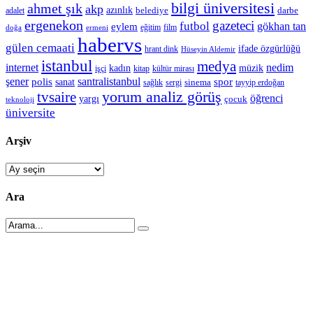
bilgi üniversitesi
ahmet şık
akp
azınlık
belediye
darbe
adalet
ergenekon
gazeteci
futbol
gökhan tan
eylem
eğitim
film
doğa
ermeni
habervs
gülen cemaati
ifade özgürlüğü
hrant dink
Hüseyin Aldemir
istanbul
medya
internet
nedim
kadın
müzik
işçi
kitap
kültür mirası
şener
polis
santralistanbul
spor
sanat
sinema
sergi
tayyip erdoğan
sağlık
tvsaire
yorum analiz görüş
öğrenci
yargı
çocuk
teknoloji
üniversite
Arşiv
Arşiv
Ara