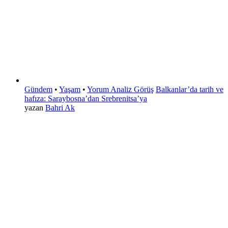
Gündem
•
Yaşam
•
Yorum Analiz Görüş
Balkanlar’da tarih ve
hafıza: Saraybosna’dan Srebrenitsa’ya
yazan
Bahri Ak