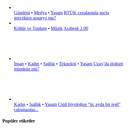
Gündem
•
Medya
•
Yaşam
RTÜK cezalarında suçlu
gerçekten senaryo mu?
Kültür ve Toplum
•
Müzik
Arabesk 2.00
İnsan
•
Kadın
•
Sağlık
•
Teknoloji
•
Yaşam
Uzay’da doğum
mümkün mü?
Kadın
•
Sağlık
•
Yaşam
Çinli biyoloğun “üç ayda bir regl”
çalışmasına...
Popüler etiketler