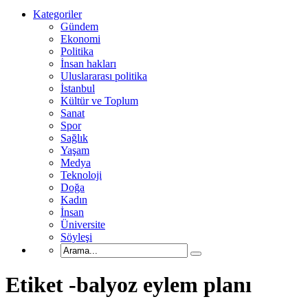
Kategoriler
Gündem
Ekonomi
Politika
İnsan hakları
Uluslararası politika
İstanbul
Kültür ve Toplum
Sanat
Spor
Sağlık
Yaşam
Medya
Teknoloji
Doğa
Kadın
İnsan
Üniversite
Söyleşi
Etiket -balyoz eylem planı