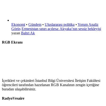
Ekonomi
•
Gündem
•
Uluslararası politika
•
Yorum Analiz
Görüş
Ermenistan sınırı açılırsa: Akyaka’nın sessiz bekleyişi
yazan
Bahri Ak
RGB Ekranı
İçerikleri ve çekimleri İstanbul Bilgi Üniversitesi İletişim Fakültesi
öğrencileri tarafından hazırlanan RGB Kanalının zengin içeriğine
buradan ulaşabilirsiniz.
RadyoVesaire