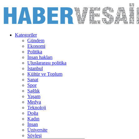
Kategoriler
Gündem
Ekonomi
Politika
İnsan hakları
Uluslararası politika
İstanbul
Kültür ve Toplum
Sanat
Spor
Sağlık
Yaşam
Medya
Teknoloji
Doğa
Kadın
İnsan
Üniversite
Söyleşi