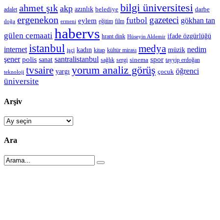
bilgi üniversitesi
ahmet şık
akp
azınlık
belediye
darbe
adalet
ergenekon
gazeteci
futbol
gökhan tan
eylem
eğitim
film
doğa
ermeni
habervs
gülen cemaati
ifade özgürlüğü
hrant dink
Hüseyin Aldemir
istanbul
medya
internet
nedim
kadın
müzik
işçi
kitap
kültür mirası
şener
polis
santralistanbul
spor
sanat
sinema
sergi
tayyip erdoğan
sağlık
tvsaire
yorum analiz görüş
öğrenci
yargı
çocuk
teknoloji
üniversite
Arşiv
Arşiv
Ara