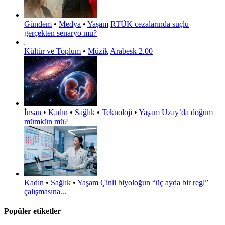
Gündem
•
Medya
•
Yaşam
RTÜK cezalarında suçlu
gerçekten senaryo mu?
Kültür ve Toplum
•
Müzik
Arabesk 2.00
İnsan
•
Kadın
•
Sağlık
•
Teknoloji
•
Yaşam
Uzay’da doğum
mümkün mü?
Kadın
•
Sağlık
•
Yaşam
Çinli biyoloğun “üç ayda bir regl”
çalışmasına...
Popüler etiketler