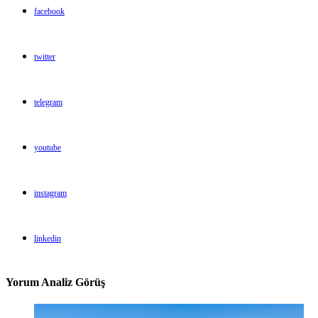
facebook
twitter
telegram
youtube
instagram
linkedin
Yorum Analiz Görüş