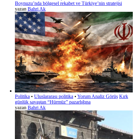
Boynuzu’nda bölgesel rekabet ve Türkiye’nin stratejisi
yazan
Bahri Ak
Politika
•
Uluslararası politika
•
Yorum Analiz Görüş
Kırk
günlük savaştan “Hürmüz” pazarlığına
yazan
Bahri Ak