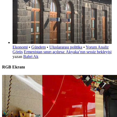
Ekonomi
•
Gündem
•
Uluslararası politika
•
Yorum Analiz
Görüş
Ermenistan sınırı açılırsa: Akyaka’nın sessiz bekleyişi
yazan
Bahri Ak
RGB Ekranı