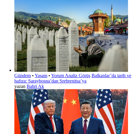
Gündem
•
Yaşam
•
Yorum Analiz Görüş
Balkanlar’da tarih ve
hafıza: Saraybosna’dan Srebrenitsa’ya
yazan
Bahri Ak