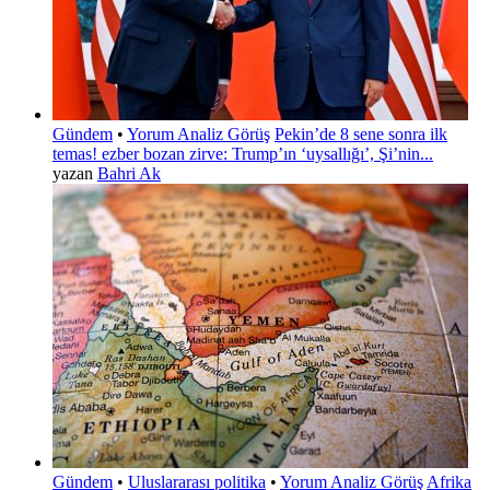
Gündem
•
Yorum Analiz Görüş
Pekin’de 8 sene sonra ilk
temas! ezber bozan zirve: Trump’ın ‘uysallığı’, Şi’nin...
yazan
Bahri Ak
Gündem
•
Uluslararası politika
•
Yorum Analiz Görüş
Afrika