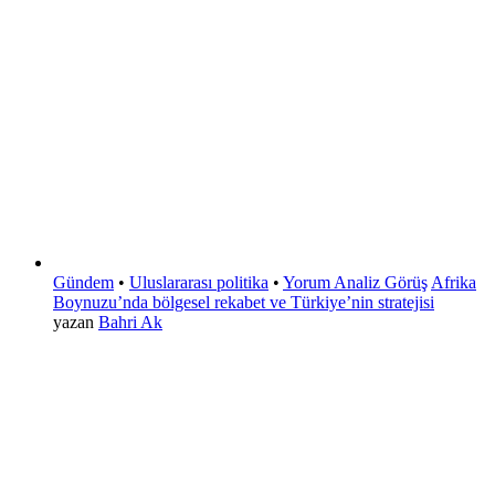
Gündem
•
Uluslararası politika
•
Yorum Analiz Görüş
Afrika
Boynuzu’nda bölgesel rekabet ve Türkiye’nin stratejisi
yazan
Bahri Ak