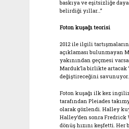
baskıya ve eşitsizliğe day
belirdiği yıllar…”
Foton kuşağı teorisi
2012 ile ilgili tartışmaları
açıklaması bulunmayan M
yakınından geçmesi varsay
Marduk’la birlikte artacak
değiştireceğini savunuyor.
Foton kuşağı ilk kez ingil
tarafından Pleiades takımy
olarak gözlendi. Halley k
Halley’den sonra Fredrick 
dönüş hızını keşfetti. Her 