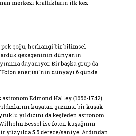
anan merkezi krallıkların ilk kez
n pek çoğu, herhangi bir bilimsel
arduk gezegeninin dünyanın
ımına dayanıyor. Bir başka grup da
 “Foton enerjisi”nin dünyayı 6 günde
iz astronom Edmond Halley (1656-1742)
ıldızlarını kuşatan gazımsı bir kuşak
uyruklu yıldızını da keşfeden astronom
Wilhelm Bessel ise foton kuşağının
bir yüzyılda 5.5 derece/saniye. Ardından