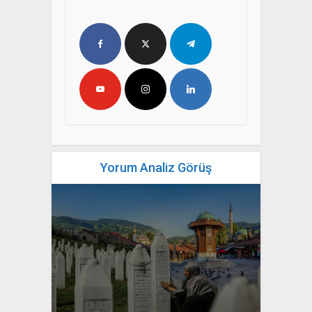
Yorum Analiz Görüş
yazan
Bahri Ak