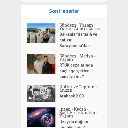
Son Haberler
Gündem
Yaşam
•
•
Yorum Analiz Görüş
Balkanlar’da tarih ve
hafıza:
Saraybosna’dan...
Gündem
Medya
•
•
Yaşam
RTÜK cezalarında
suçlu gerçekten
senaryo mu?
Kültür ve Toplum
•
Müzik
Arabesk 2.00
İnsan
Kadın
•
•
Sağlık
Teknoloji
•
•
Yaşam
Uzay’da doğum
mümkün mü?