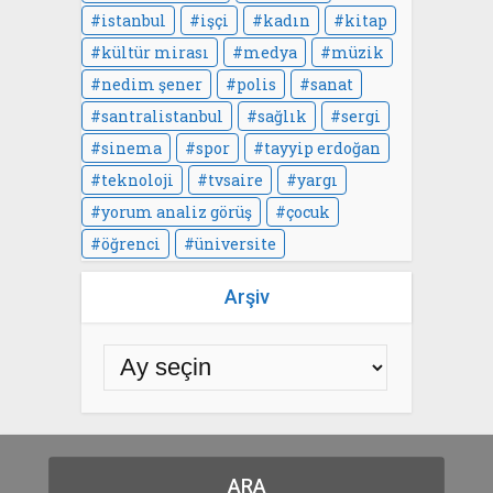
istanbul
işçi
kadın
kitap
kültür mirası
medya
müzik
nedim şener
polis
sanat
santralistanbul
sağlık
sergi
sinema
spor
tayyip erdoğan
teknoloji
tvsaire
yargı
yorum analiz görüş
çocuk
öğrenci
üniversite
Arşiv
ARA