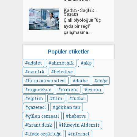
Kadın
Sağlık
•
•
Yaşam
Çinli biyoloğun “üç
ayda bir regl”
çalışmasına...
Popüler etiketler
adalet
ahmet şık
akp
azınlık
belediye
bilgi üniversitesi
darbe
doğa
ergenekon
ermeni
eylem
eğitim
film
futbol
gazeteci
gökhan tan
gülen cemaati
habervs
hrant dink
Hüseyin Aldemir
ifade özgürlüğü
internet