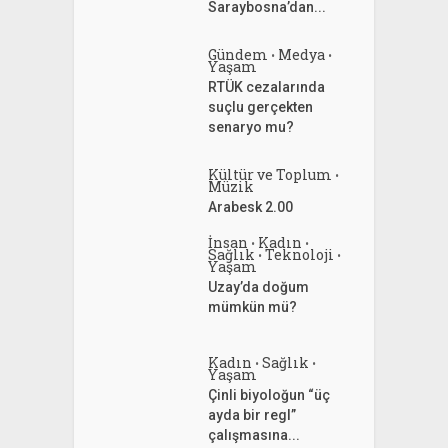
Saraybosna’dan...
Gündem
Medya
•
•
Yaşam
RTÜK cezalarında
suçlu gerçekten
senaryo mu?
Kültür ve Toplum
•
Müzik
Arabesk 2.00
İnsan
Kadın
•
•
Sağlık
Teknoloji
•
•
Yaşam
Uzay’da doğum
mümkün mü?
Kadın
Sağlık
•
•
Yaşam
Çinli biyoloğun “üç
ayda bir regl”
çalışmasına...