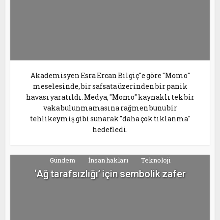
Akademisyen Esra Ercan Bilgiç"e göre "Momo"
meselesinde, bir safsata üzerinden bir panik
havası yaratıldı. Medya, "Momo" kaynaklı tek bir
vaka bulunmamasına rağmen bunu bir
tehlikeymiş gibi sunarak "daha çok tıklanma"
hedefledi.
Gündem
İnsan hakları
Teknoloji
‘Ağ tarafsızlığı’ için sembolik zafer