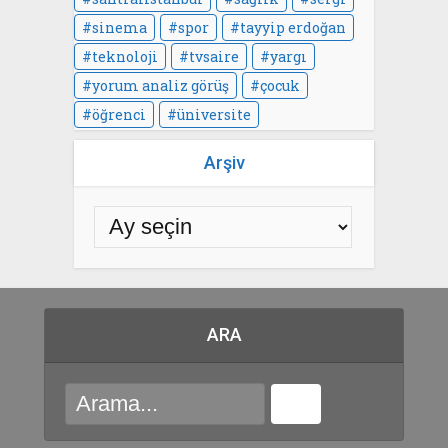
sinema
spor
tayyip erdoğan
teknoloji
tvsaire
yargı
yorum analiz görüş
çocuk
öğrenci
üniversite
Arşiv
ARA