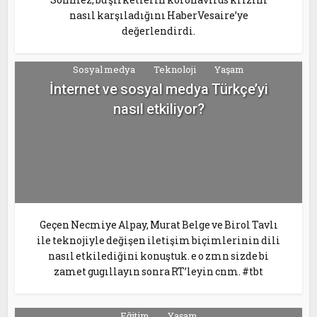
nasıl karşıladığını HaberVesaire’ye
değerlendirdi.
Sosyal medya
Teknoloji
Yaşam
İnternet ve sosyal medya Türkçe’yi
nasıl etkiliyor?
Geçen Necmiye Alpay, Murat Belge ve Birol Tavlı
ile teknojiyle değişen iletişim biçimlerinin dili
nasıl etkilediğini konuştuk. e o zmn sizde bi
zamet gugıllayın sonra RT’leyin cnm. #tbt
Eğitim
Yaşam