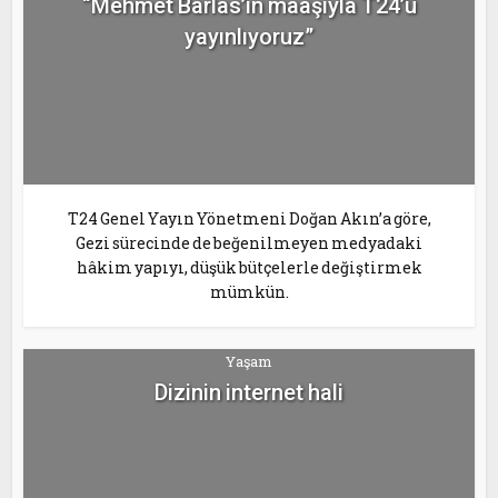
“Mehmet Barlas’ın maaşıyla T24’ü
yayınlıyoruz”
T24 Genel Yayın Yönetmeni Doğan Akın’a göre,
Gezi sürecinde de beğenilmeyen medyadaki
hâkim yapıyı, düşük bütçelerle değiştirmek
mümkün.
Yaşam
Dizinin internet hali