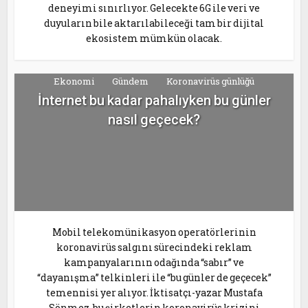
deneyimi sınırlıyor. Gelecekte 6G ile veri ve
duyuların bile aktarılabileceği tam bir dijital
ekosistem mümkün olacak.
Ekonomi
Gündem
Koronavirüs günlüğü
İnternet bu kadar pahalıyken bu günler
nasıl geçecek?
Mobil telekomünikasyon operatörlerinin
koronavirüs salgını sürecindeki reklam
kampanyalarının odağında “sabır” ve
“dayanışma” telkinleri ile “bu günler de geçecek”
temennisi yer alıyor. İktisatçı-yazar Mustafa
Sönmez, bu şirketlerin koronavirüs krizini