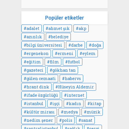
Popüler etiketler
adalet
ahmet şık
akp
azınlık
belediye
bilgi üniversitesi
darbe
doğa
ergenekon
ermeni
eylem
eğitim
film
futbol
gazeteci
gökhan tan
gülen cemaati
habervs
hrant dink
Hüseyin Aldemir
ifade özgürlüğü
internet
istanbul
işçi
kadın
kitap
kültür mirası
medya
müzik
nedim şener
polis
sanat
santralistanbul
sağlık
sergi