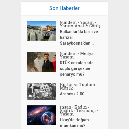
Son Haberler
Gündem
Yaşam
•
•
Yorum Analiz Görüş
Balkanlar’da tarih ve
hafıza:
Saraybosna’dan...
Gündem
Medya
•
•
Yaşam
RTÜK cezalarında
suçlu gerçekten
senaryo mu?
Kültür ve Toplum
•
Müzik
Arabesk 2.00
İnsan
Kadın
•
•
Sağlık
Teknoloji
•
•
Yaşam
Uzay’da doğum
mümkün mü?