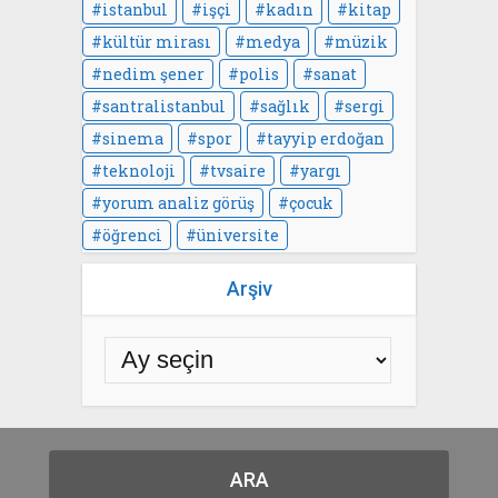
istanbul
işçi
kadın
kitap
kültür mirası
medya
müzik
nedim şener
polis
sanat
santralistanbul
sağlık
sergi
sinema
spor
tayyip erdoğan
teknoloji
tvsaire
yargı
yorum analiz görüş
çocuk
öğrenci
üniversite
Arşiv
ARA