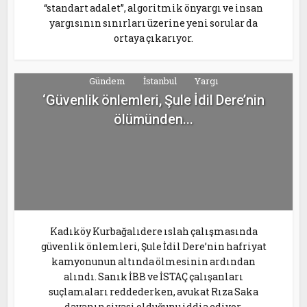
“standart adalet”, algoritmik önyargı ve insan
yargısının sınırları üzerine yeni sorular da
ortaya çıkarıyor.
Gündem
İstanbul
Yargı
‘Güvenlik önlemleri, Şule İdil Dere’nin
ölümünden...
Kadıköy Kurbağalıdere ıslah çalışmasında
güvenlik önlemleri, Şule İdil Dere’nin hafriyat
kamyonunun altında ölmesinin ardından
alındı. Sanık İBB ve İSTAÇ çalışanları
suçlamaları reddederken, avukat Rıza Saka
davanın siyasi olduğunu iddia ediyor.