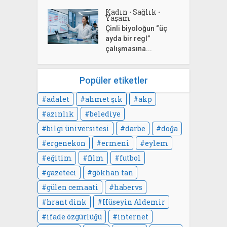
Kadın
Sağlık
•
•
Yaşam
Çinli biyoloğun “üç
ayda bir regl”
çalışmasına...
Popüler etiketler
adalet
ahmet şık
akp
azınlık
belediye
bilgi üniversitesi
darbe
doğa
ergenekon
ermeni
eylem
eğitim
film
futbol
gazeteci
gökhan tan
gülen cemaati
habervs
hrant dink
Hüseyin Aldemir
ifade özgürlüğü
internet