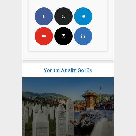
Yorum Analiz Görüş
yazan
Bahri Ak