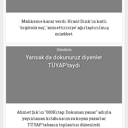
Mahkeme karar verdi: Hrant Dink'in katli
'örgütsüz suç', 'azmettiriciye' ağırlaştırılmış
müebbet.
Gündem
Yansak da dokunuruz diyenler
TÜYAP'taydı
Ahmet Şık'ın "000Kitap: Dokunan yanar" adıyla
yayınlanan kitabına imza koyan yazarlar
TÜYAP'ta basın toplantısı düzenledi