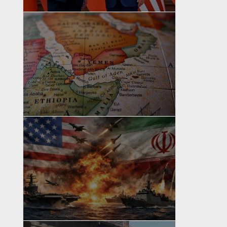
yazan
Bahri Ak
yazan
Bahri Ak