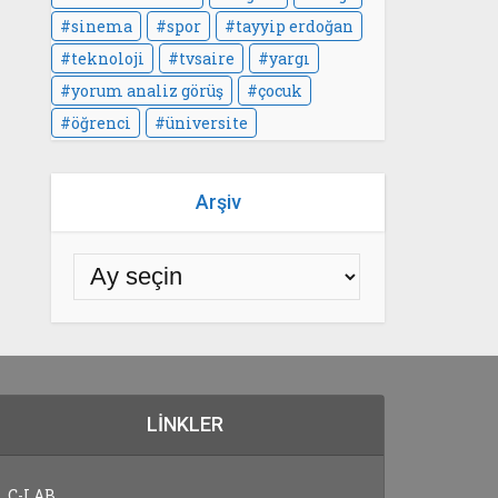
sinema
spor
tayyip erdoğan
teknoloji
tvsaire
yargı
yorum analiz görüş
çocuk
öğrenci
üniversite
Arşiv
LINKLER
C-LAB