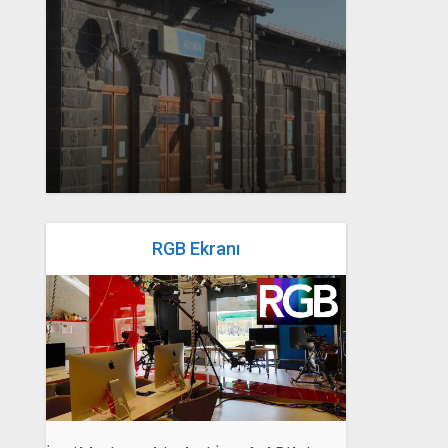
yazan
Bahri Ak
RGB Ekranı