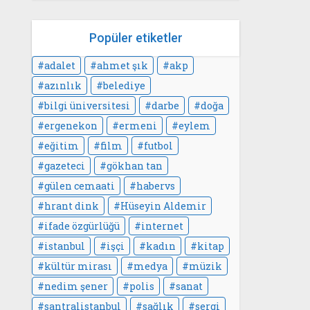
Popüler etiketler
adalet
ahmet şık
akp
azınlık
belediye
bilgi üniversitesi
darbe
doğa
ergenekon
ermeni
eylem
eğitim
film
futbol
gazeteci
gökhan tan
gülen cemaati
habervs
hrant dink
Hüseyin Aldemir
ifade özgürlüğü
internet
istanbul
işçi
kadın
kitap
kültür mirası
medya
müzik
nedim şener
polis
sanat
santralistanbul
sağlık
sergi