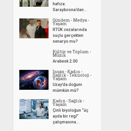
hafıza:
Saraybosna’dan...
Gündem
Medya
•
•
Yaşam
RTÜK cezalarında
suçlu gerçekten
senaryo mu?
Kültür ve Toplum
•
Müzik
Arabesk 2.00
İnsan
Kadın
•
•
Sağlık
Teknoloji
•
•
Yaşam
Uzay’da doğum
mümkün mü?
Kadın
Sağlık
•
•
Yaşam
Çinli biyoloğun “üç
ayda bir regl”
çalışmasına...