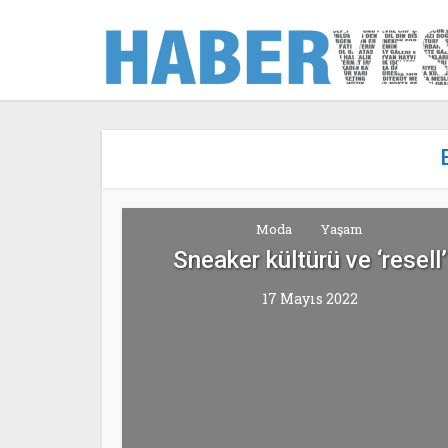
Moda
Yaşam
Sneaker kültürü ve ‘resell’
17 Mayıs 2022