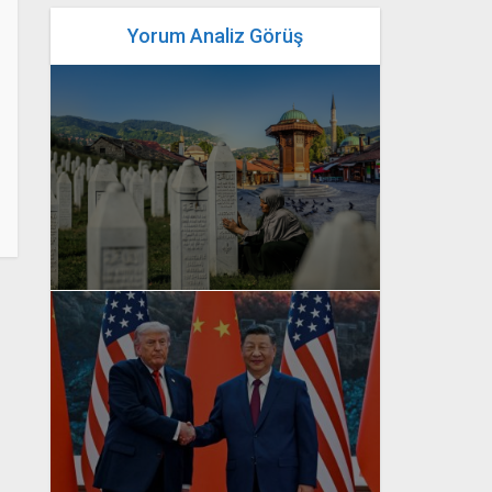
Yorum Analiz Görüş
yazan
Bahri Ak
yazan
Bahri Ak