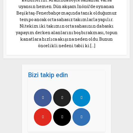
uyansın hemen. Dün akşam İnönü’de oynanan
Beşiktaş-Fenerbahçe maçında tanık olduğumuz
tempo ancak orta sahasız takımlarla yapılır.
Nitekim iki takımın orta sahasının da baskı
yapayım derken alanlarını boş bırakması, topun
kanatlara hızlıca akışına neden oldu. Bunun
öncelikli nedeni tabii ki […]
Bizi takip edin