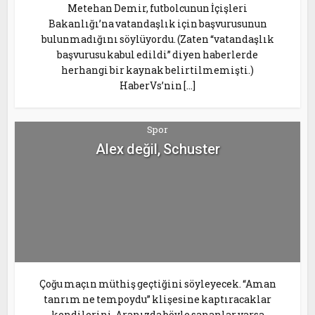
Metehan Demir, futbolcunun İçişleri
Bakanlığı’na vatandaşlık için başvurusunun
bulunmadığını söylüyordu. (Zaten “vatandaşlık
başvurusu kabul edildi” diyen haberlerde
herhangi bir kaynak belirtilmemişti.)
HaberVs’nin […]
Spor
Alex değil, Schuster
Çoğu maçın müthiş geçtiğini söyleyecek. “Aman
tanrım ne tempoydu” klişesine kaptıracaklar
kendilerini. Aranızda böyle sananlar varsa