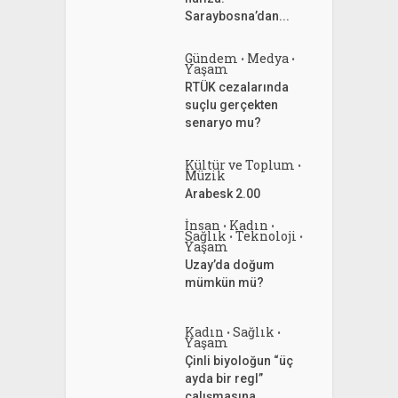
Saraybosna’dan...
Gündem
Medya
•
•
Yaşam
RTÜK cezalarında
suçlu gerçekten
senaryo mu?
Kültür ve Toplum
•
Müzik
Arabesk 2.00
İnsan
Kadın
•
•
Sağlık
Teknoloji
•
•
Yaşam
Uzay’da doğum
mümkün mü?
Kadın
Sağlık
•
•
Yaşam
Çinli biyoloğun “üç
ayda bir regl”
çalışmasına...