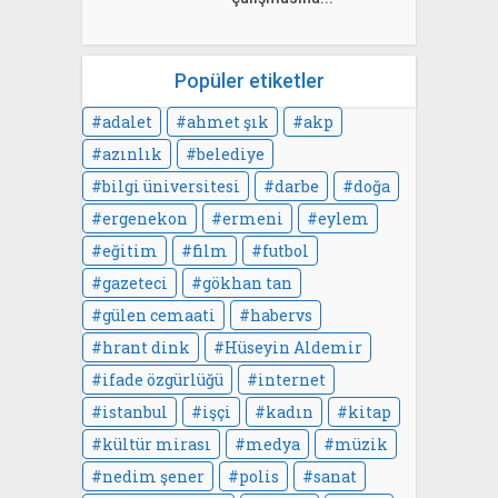
Popüler etiketler
adalet
ahmet şık
akp
azınlık
belediye
bilgi üniversitesi
darbe
doğa
ergenekon
ermeni
eylem
eğitim
film
futbol
gazeteci
gökhan tan
gülen cemaati
habervs
hrant dink
Hüseyin Aldemir
ifade özgürlüğü
internet
istanbul
işçi
kadın
kitap
kültür mirası
medya
müzik
nedim şener
polis
sanat