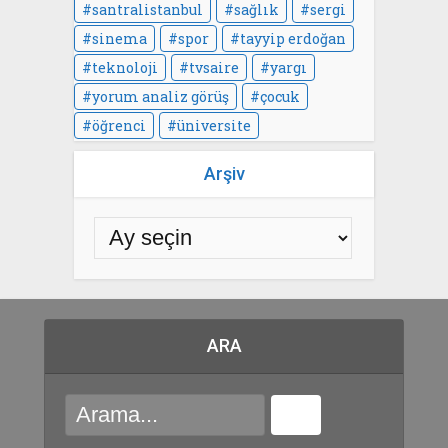
santralistanbul
sağlık
sergi
sinema
spor
tayyip erdoğan
teknoloji
tvsaire
yargı
yorum analiz görüş
çocuk
öğrenci
üniversite
Arşiv
ARA