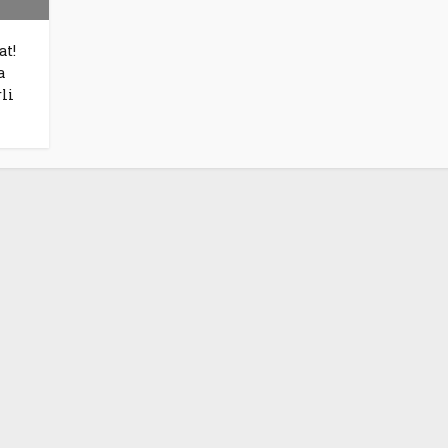
at!
a
li