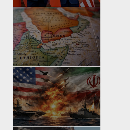
yazan
Bahri Ak
yazan
Bahri Ak