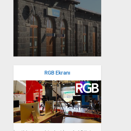
yazan
Bahri Ak
RGB Ekranı