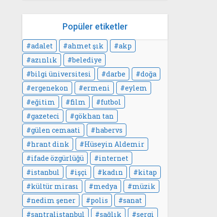
Popüler etiketler
adalet
ahmet şık
akp
azınlık
belediye
bilgi üniversitesi
darbe
doğa
ergenekon
ermeni
eylem
eğitim
film
futbol
gazeteci
gökhan tan
gülen cemaati
habervs
hrant dink
Hüseyin Aldemir
ifade özgürlüğü
internet
istanbul
işçi
kadın
kitap
kültür mirası
medya
müzik
nedim şener
polis
sanat
santralistanbul
sağlık
sergi