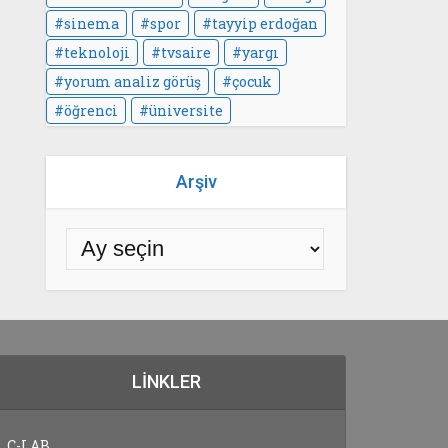
sinema
spor
tayyip erdoğan
teknoloji
tvsaire
yargı
yorum analiz görüş
çocuk
öğrenci
üniversite
Arşiv
LINKLER
C-LAB