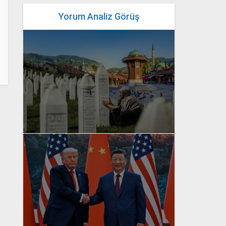
Yorum Analiz Görüş
yazan
Bahri Ak
yazan
Bahri Ak