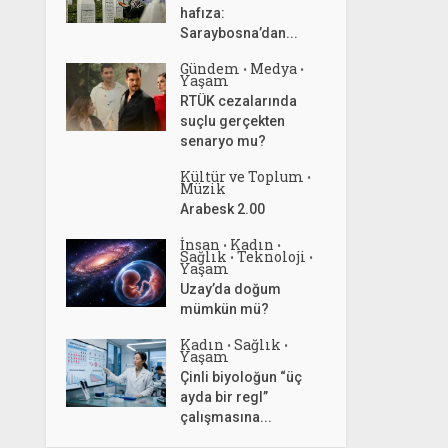
hafıza:
Saraybosna’dan...
Gündem
Medya
•
•
Yaşam
RTÜK cezalarında
suçlu gerçekten
senaryo mu?
Kültür ve Toplum
•
Müzik
Arabesk 2.00
İnsan
Kadın
•
•
Sağlık
Teknoloji
•
•
Yaşam
Uzay’da doğum
mümkün mü?
Kadın
Sağlık
•
•
Yaşam
Çinli biyoloğun “üç
ayda bir regl”
çalışmasına...