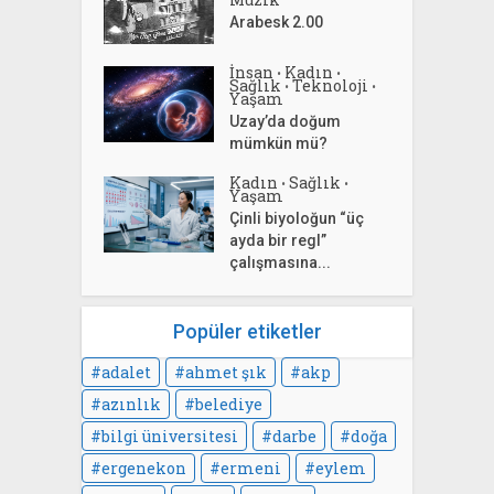
Arabesk 2.00
İnsan
Kadın
•
•
Sağlık
Teknoloji
•
•
Yaşam
Uzay’da doğum
mümkün mü?
Kadın
Sağlık
•
•
Yaşam
Çinli biyoloğun “üç
ayda bir regl”
çalışmasına...
Popüler etiketler
adalet
ahmet şık
akp
azınlık
belediye
bilgi üniversitesi
darbe
doğa
ergenekon
ermeni
eylem