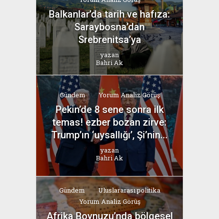
Balkanlar’da tarih ve hafıza:
Saraybosna’dan
Srebrenitsa’ya
yazan
Bahri Ak
Gündem
Yorum Analiz Görüş
Pekin’de 8 sene sonra ilk
temas! ezber bozan zirve:
Trump’ın ‘uysallığı’, Şi’nin...
yazan
Bahri Ak
Gündem
Uluslararası politika
Yorum Analiz Görüş
Afrika Boynuzu’nda bölgesel