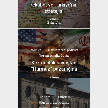
rekabet ve Türkiye’nin
stratejisi
yazan
Bahri Ak
Politika
Uluslararası politika
Yorum Analiz Görüş
Kırk günlük savaştan
“Hürmüz” pazarlığına
yazan
Bahri Ak
Ekonomi
Gündem
Uluslararası politika