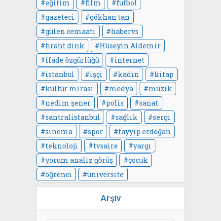
eğitim
film
futbol
gazeteci
gökhan tan
gülen cemaati
habervs
hrant dink
Hüseyin Aldemir
ifade özgürlüğü
internet
istanbul
işçi
kadın
kitap
kültür mirası
medya
müzik
nedim şener
polis
sanat
santralistanbul
sağlık
sergi
sinema
spor
tayyip erdoğan
teknoloji
tvsaire
yargı
yorum analiz görüş
çocuk
öğrenci
üniversite
Arşiv