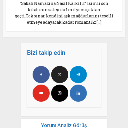
“Sabah Namazına Nasıl Kalkılır” isimli son
kitabının satışı da 1 milyonu çoktan
geçti.Tokpınar, kendini aşk mağdurlarını teselli
etmeye adayacak kadar romantik; […]
Bizi takip edin
Yorum Analiz Görüş