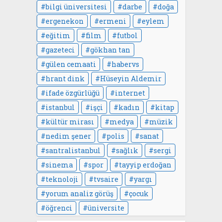
bilgi üniversitesi
darbe
doğa
ergenekon
ermeni
eylem
eğitim
film
futbol
gazeteci
gökhan tan
gülen cemaati
habervs
hrant dink
Hüseyin Aldemir
ifade özgürlüğü
internet
istanbul
işçi
kadın
kitap
kültür mirası
medya
müzik
nedim şener
polis
sanat
santralistanbul
sağlık
sergi
sinema
spor
tayyip erdoğan
teknoloji
tvsaire
yargı
yorum analiz görüş
çocuk
öğrenci
üniversite