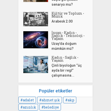
senaryo mu?
Kültür ve Toplum
•
Müzik
Arabesk 2.00
İnsan
Kadın
•
•
Sağlık
Teknoloji
•
•
Yaşam
Uzay’da doğum
mümkün mü?
Kadın
Sağlık
•
•
Yaşam
Çinli biyoloğun “üç
ayda bir regl”
çalışmasına...
Popüler etiketler
adalet
ahmet şık
akp
azınlık
belediye