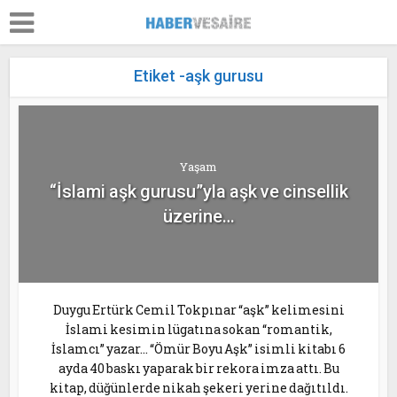
Etiket -aşk gurusu
Yaşam
“İslami aşk gurusu”yla aşk ve cinsellik
üzerine…
Duygu Ertürk Cemil Tokpınar “aşk” kelimesini
İslami kesimin lügatına sokan “romantik,
İslamcı” yazar… “Ömür Boyu Aşk” isimli kitabı 6
ayda 40 baskı yaparak bir rekora imza attı. Bu
kitap, düğünlerde nikah şekeri yerine dağıtıldı.