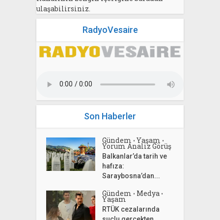
ulaşabilirsiniz.
RadyoVesaire
Son Haberler
Gündem
Yaşam
•
•
Yorum Analiz Görüş
Balkanlar’da tarih ve
hafıza:
Saraybosna’dan...
Gündem
Medya
•
•
Yaşam
RTÜK cezalarında
suçlu gerçekten