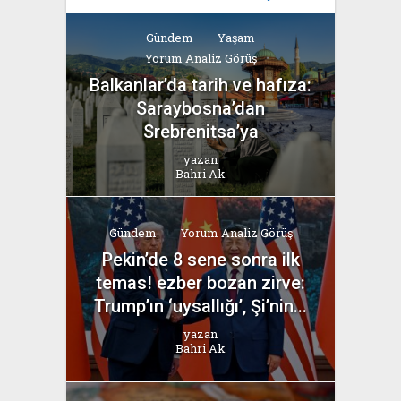
Gündem
Yaşam
Yorum Analiz Görüş
Balkanlar’da tarih ve hafıza:
Saraybosna’dan
Srebrenitsa’ya
yazan
Bahri Ak
Gündem
Yorum Analiz Görüş
Pekin’de 8 sene sonra ilk
temas! ezber bozan zirve:
Trump’ın ‘uysallığı’, Şi’nin...
yazan
Bahri Ak