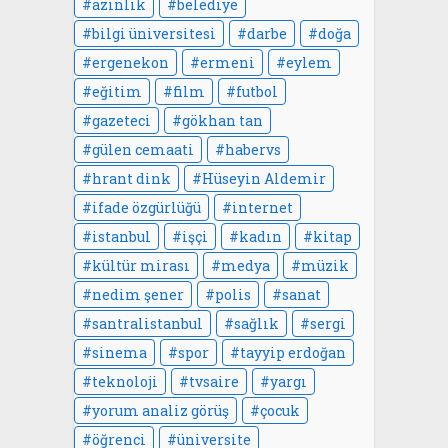
azınlık
belediye
bilgi üniversitesi
darbe
doğa
ergenekon
ermeni
eylem
eğitim
film
futbol
gazeteci
gökhan tan
gülen cemaati
habervs
hrant dink
Hüseyin Aldemir
ifade özgürlüğü
internet
istanbul
işçi
kadın
kitap
kültür mirası
medya
müzik
nedim şener
polis
sanat
santralistanbul
sağlık
sergi
sinema
spor
tayyip erdoğan
teknoloji
tvsaire
yargı
yorum analiz görüş
çocuk
öğrenci
üniversite