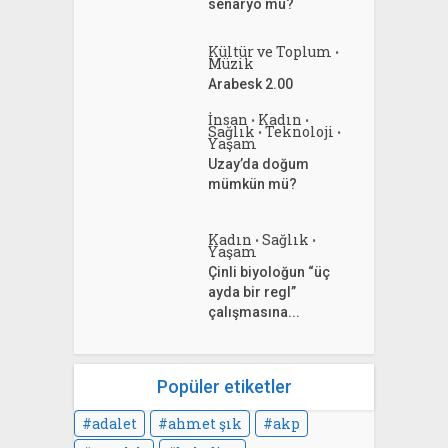
senaryo mu?
Kültür ve Toplum
•
Müzik
Arabesk 2.00
İnsan
Kadın
•
•
Sağlık
Teknoloji
•
•
Yaşam
Uzay’da doğum
mümkün mü?
Kadın
Sağlık
•
•
Yaşam
Çinli biyoloğun “üç
ayda bir regl”
çalışmasına...
Popüler etiketler
adalet
ahmet şık
akp